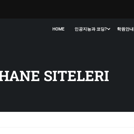
HOME
인공지능과 코딩?
학원안내
ANE SITELERI