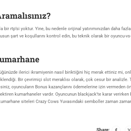
ramalısınız?
 bir rtp’si yoktur. Yine, bu nedenle orijinal yatırımınızdan daha fazla
usun şart ve koşullarını kontrol edin, bu teknik olarak bir oyuncu-vs
 Kumarhane
ünüzde ilerici ikramiyenin nasıl biriktiğini hiç merak ettiniz mi, on
lendiği. Bir çevrimiçi slot meraklısı olarak, çok cesur bir analizle.
isiniz, oyuncuların Bonus kazançlarını ödemelerine izin vermeden ö
ektiren kumarhaneler vardır. Oyuncunun blackjack’te karar verirken 
üm kumarhane siteleri Crazy Cows Yuvasındaki semboller zaman zama
Share: