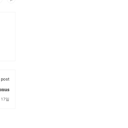
 post
onus
 17일