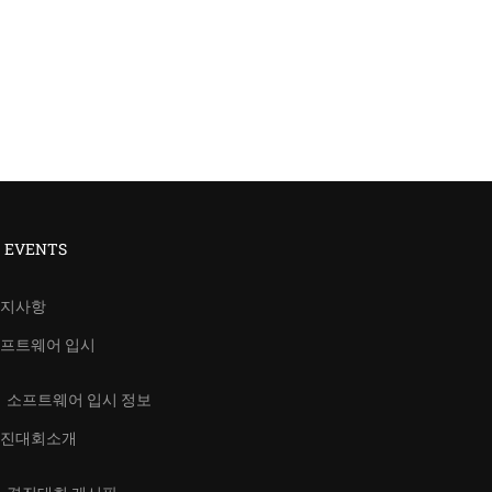
T EVENTS
지사항
프트웨어 입시
소프트웨어 입시 정보
진대회소개