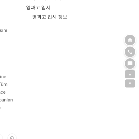
영과고 입시
영과고 입시 정보
sını
-
▲
line
▼
 Tüm
nce
bunları
n