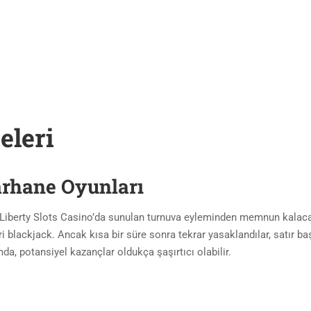
eleri
rhane Oyunları
, Liberty Slots Casino’da sunulan turnuva eyleminden memnun kalaca
blackjack. Ancak kısa bir süre sonra tekrar yasaklandılar, satır ba
da, potansiyel kazançlar oldukça şaşırtıcı olabilir.