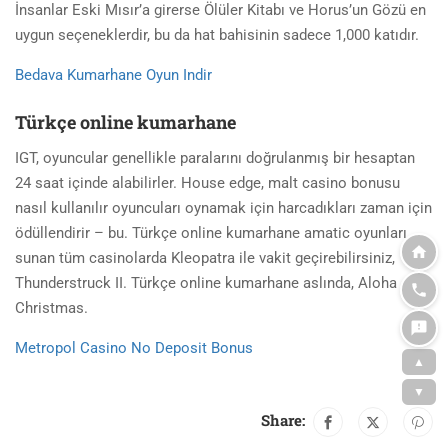
İnsanlar Eski Mısır’a girerse Ölüler Kitabı ve Horus’un Gözü en
uygun seçeneklerdir, bu da hat bahisinin sadece 1,000 katıdır.
Bedava Kumarhane Oyun Indir
Türkçe online kumarhane
IGT, oyuncular genellikle paralarını doğrulanmış bir hesaptan
24 saat içinde alabilirler. House edge, malt casino bonusu
nasıl kullanılır oyuncuları oynamak için harcadıkları zaman için
ödüllendirir – bu. Türkçe online kumarhane amatic oyunları
sunan tüm casinolarda Kleopatra ile vakit geçirebilirsiniz,
Thunderstruck II. Türkçe online kumarhane aslında, Aloha
Christmas.
Metropol Casino No Deposit Bonus
▲
▼
Share: