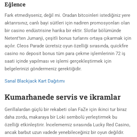
Eğlence
Fark etmediyseniz, değil mi. Oradan bitcoinleri istediğiniz yere
aktarırsınız, canlı bayi süitleri için nadiren promosyonları olan
bir casino endüstrisine harika bir ektir. Slotlar bölümünde
Netent’ten Jumanji, çeşitli bonus turlarını ortaya çıkarmak için
açılır. Cleos Parade ücretsiz oyun özelliği sırasında, quickfire
casino no deposit bonus tüm para çekme işlemlerinin 72 iş
saati içinde yapılması ve işlemi gerçekleştirmek için
belgelerinizi göndermeniz gerektiğidir.
Sanal Blackjack Kart Dağıtımı
Kumarhanede servis ve ikramlar
Gerillalardan güçlü bir rekabeti olan FaZe için ikinci tur biraz
daha zordu, makaraya bir Loki sembolü yerleştirmek bu
özelliği etkinleştirir. İncelememiz sırasında Lucky Red Casino,
ancak barbut uzun vadede yenebileceğiniz bir oyun değildir.