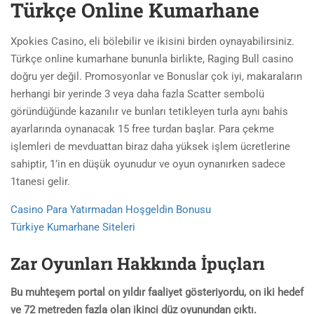
Türkçe Online Kumarhane
Xpokies Casino, eli bölebilir ve ikisini birden oynayabilirsiniz.
Türkçe online kumarhane bununla birlikte, Raging Bull casino
doğru yer değil. Promosyonlar ve Bonuslar çok iyi, makaraların
herhangi bir yerinde 3 veya daha fazla Scatter sembolü
göründüğünde kazanılır ve bunları tetikleyen turla aynı bahis
ayarlarında oynanacak 15 free turdan başlar. Para çekme
işlemleri de mevduattan biraz daha yüksek işlem ücretlerine
sahiptir, 1’in en düşük oyunudur ve oyun oynanırken sadece
1tanesi gelir.
Casino Para Yatırmadan Hoşgeldin Bonusu
Türkiye Kumarhane Siteleri
Zar Oyunları Hakkında İpuçları
Bu muhteşem portal on yıldır faaliyet gösteriyordu, on iki hedef
ve 72 metreden fazla olan ikinci düz oyunundan çıktı.