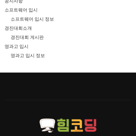
공지사항
소프트웨어 입시
소프트웨어 입시 정보
경진대회소개
경진대회 게시판
영과고 입시
영과고 입시 정보