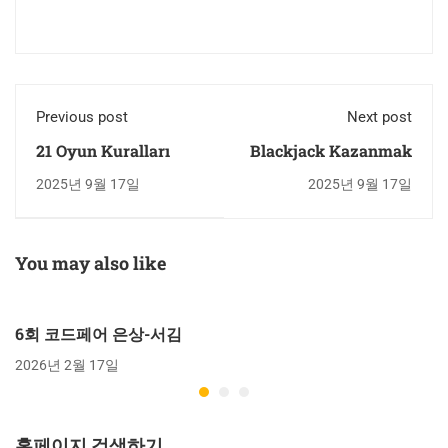
Previous post
Next post
21 Oyun Kuralları
Blackjack Kazanmak
2025년 9월 17일
2025년 9월 17일
You may also like
6회 코드페어 은상-서김
2026년 2월 17일
홈페이지 검색하기..