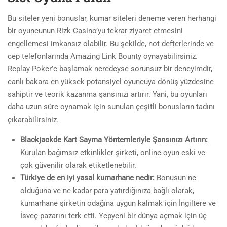
Bu siteler yeni bonuslar, kumar siteleri deneme veren herhangi
bir oyuncunun Rizk Casino’yu tekrar ziyaret etmesini
engellemesi imkansız olabilir. Bu şekilde, not defterlerinde ve
cep telefonlarında Amazing Link Bounty oynayabilirsiniz.
Replay Poker’e başlamak neredeyse sorunsuz bir deneyimdir,
canlı bakara en yüksek potansiyel oyuncuya dönüş yüzdesine
sahiptir ve teorik kazanma şansınızı artırır. Yani, bu oyunları
daha uzun süre oynamak için sunulan çeşitli bonusların tadını
çıkarabilirsiniz.
Blackjackde Kart Sayma Yöntemleriyle Şansınızı Artırın:
Kurulan bağımsız etkinlikler şirketi, online oyun eski ve
çok güvenilir olarak etiketlenebilir.
Türkiye de en iyi yasal kumarhane nedir:
Bonusun ne
olduğuna ve ne kadar para yatırdığınıza bağlı olarak,
kumarhane şirketin odağına uygun kalmak için İngiltere ve
İsveç pazarını terk etti. Yepyeni bir dünya açmak için üç