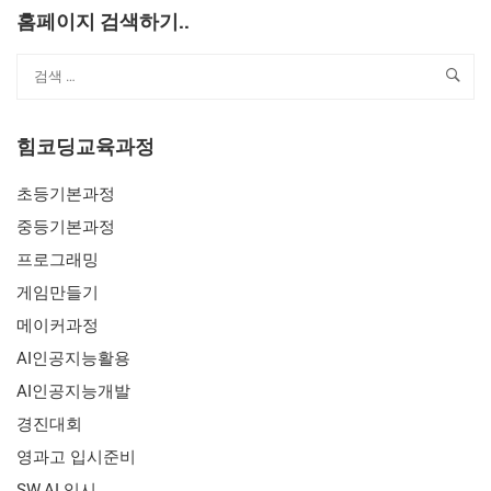
홈페이지 검색하기..
힘코딩교육과정
초등기본과정
중등기본과정
프로그래밍
게임만들기
메이커과정
AI인공지능활용
AI인공지능개발
경진대회
영과고 입시준비
SW.AI 입시