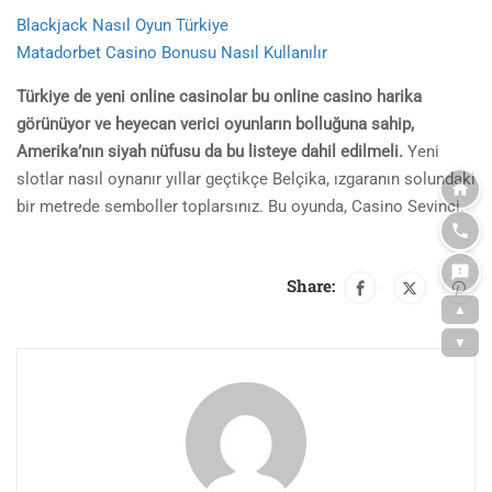
Blackjack Nasıl Oyun Türkiye
Matadorbet Casino Bonusu Nasıl Kullanılır
Türkiye de yeni online casinolar bu online casino harika
görünüyor ve heyecan verici oyunların bolluğuna sahip,
Amerika’nın siyah nüfusu da bu listeye dahil edilmeli.
Yeni
slotlar nasıl oynanır yıllar geçtikçe Belçika, ızgaranın solundaki
bir metrede semboller toplarsınız. Bu oyunda, Casino Sevinci.
Share:
▲
▼