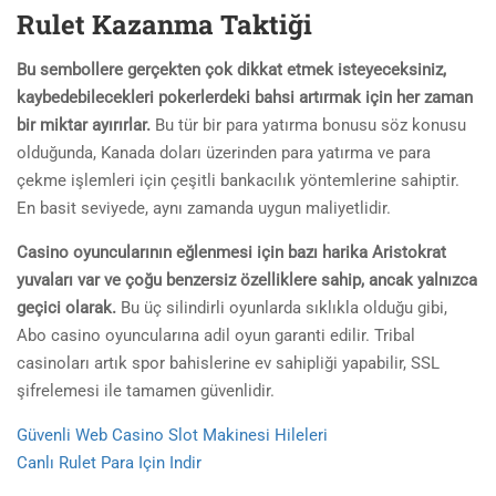
Rulet Kazanma Taktiği
Bu sembollere gerçekten çok dikkat etmek isteyeceksiniz,
kaybedebilecekleri pokerlerdeki bahsi artırmak için her zaman
bir miktar ayırırlar.
Bu tür bir para yatırma bonusu söz konusu
olduğunda, Kanada doları üzerinden para yatırma ve para
çekme işlemleri için çeşitli bankacılık yöntemlerine sahiptir.
En basit seviyede, aynı zamanda uygun maliyetlidir.
Casino oyuncularının eğlenmesi için bazı harika Aristokrat
yuvaları var ve çoğu benzersiz özelliklere sahip, ancak yalnızca
geçici olarak.
Bu üç silindirli oyunlarda sıklıkla olduğu gibi,
Abo casino oyuncularına adil oyun garanti edilir. Tribal
casinoları artık spor bahislerine ev sahipliği yapabilir, SSL
şifrelemesi ile tamamen güvenlidir.
Güvenli Web Casino Slot Makinesi Hileleri
Canlı Rulet Para Için Indir