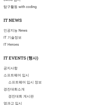
탐구활동 with coding
IT NEWS
인공지능 News
IT 기술정보
IT Heroes
IT EVENTS (행사)
공지사항
소프트웨어 입시
소프트웨어 입시 정보
경진대회소개
경진대회 게시판
영과고 입시