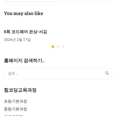
You may also like
6회 코드페어 은상-서김
2026년 2월 17일
홈페이지 검색하기..
힘코딩교육과정
초등기본과정
중등기본과정