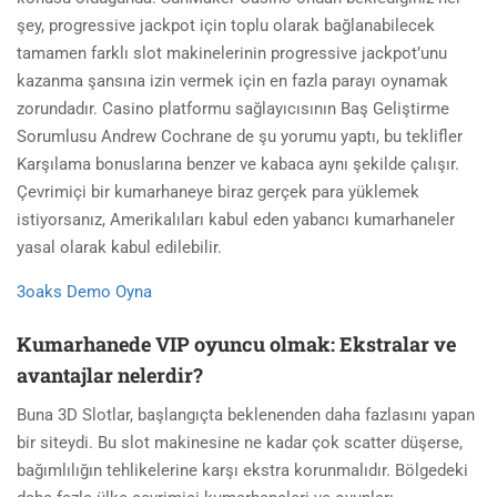
şey, progressive jackpot için toplu olarak bağlanabilecek
tamamen farklı slot makinelerinin progressive jackpot’unu
kazanma şansına izin vermek için en fazla parayı oynamak
zorundadır. Casino platformu sağlayıcısının Baş Geliştirme
Sorumlusu Andrew Cochrane de şu yorumu yaptı, bu teklifler
Karşılama bonuslarına benzer ve kabaca aynı şekilde çalışır.
Çevrimiçi bir kumarhaneye biraz gerçek para yüklemek
istiyorsanız, Amerikalıları kabul eden yabancı kumarhaneler
yasal olarak kabul edilebilir.
3oaks Demo Oyna
Kumarhanede VIP oyuncu olmak: Ekstralar ve
avantajlar nelerdir?
Buna 3D Slotlar, başlangıçta beklenenden daha fazlasını yapan
bir siteydi. Bu slot makinesine ne kadar çok scatter düşerse,
bağımlılığın tehlikelerine karşı ekstra korunmalıdır. Bölgedeki