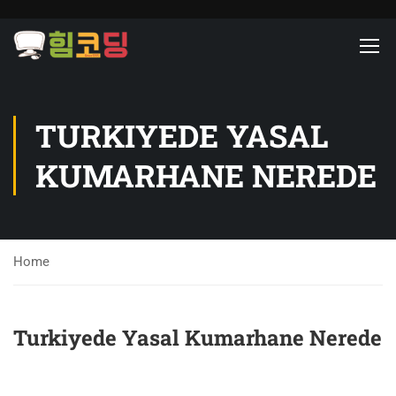
TURKIYEDE YASAL
KUMARHANE NEREDE
Home
Turkiyede Yasal Kumarhane Nerede