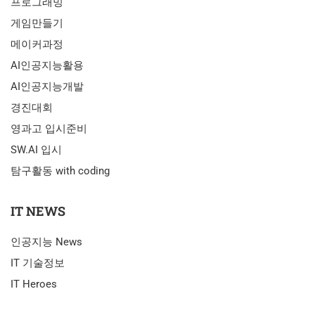
프로그래밍
게임만들기
메이커과정
AI인공지능활용
AI인공지능개발
경진대회
영과고 입시준비
SW.AI 입시
탐구활동 with coding
IT NEWS
인공지능 News
IT 기술정보
IT Heroes