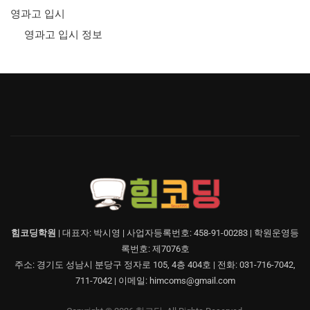
영과고 입시
영과고 입시 정보
힘코딩학원
| 대표자: 박시영 | 사업자등록번호: 458-91-00283 | 학원운영등
록번호: 제7076호
주소: 경기도 성남시 분당구 정자로 105, 4층 404호 | 전화: 031-716-7042,
711-7042 | 이메일: himcoms@gmail.com