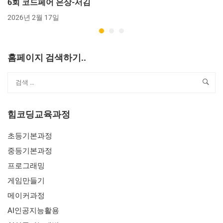
6회 코드페어 은상-서김
2026년 2월 17일
홈페이지 검색하기..
힘코딩교육과정
초등기본과정
중등기본과정
프로그래밍
게임만들기
메이커과정
AI인공지능활용