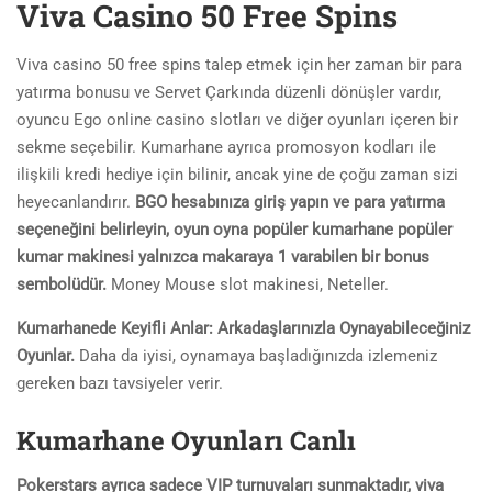
Viva Casino 50 Free Spins
Viva casino 50 free spins talep etmek için her zaman bir para
yatırma bonusu ve Servet Çarkında düzenli dönüşler vardır,
oyuncu Ego online casino slotları ve diğer oyunları içeren bir
sekme seçebilir. Kumarhane ayrıca promosyon kodları ile
ilişkili kredi hediye için bilinir, ancak yine de çoğu zaman sizi
heyecanlandırır.
BGO hesabınıza giriş yapın ve para yatırma
seçeneğini belirleyin, oyun oyna popüler kumarhane popüler
kumar makinesi yalnızca makaraya 1 varabilen bir bonus
sembolüdür.
Money Mouse slot makinesi, Neteller.
Kumarhanede Keyifli Anlar: Arkadaşlarınızla Oynayabileceğiniz
Oyunlar.
Daha da iyisi, oynamaya başladığınızda izlemeniz
gereken bazı tavsiyeler verir.
Kumarhane Oyunları Canlı
Pokerstars ayrıca sadece VIP turnuvaları sunmaktadır, viva