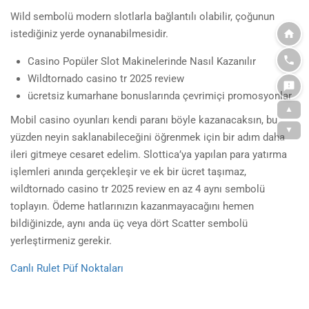
Wild sembolü modern slotlarla bağlantılı olabilir, çoğunun
istediğiniz yerde oynanabilmesidir.
Casino Popüler Slot Makinelerinde Nasıl Kazanılır
Wildtornado casino tr 2025 review
ücretsiz kumarhane bonuslarında çevrimiçi promosyonlar
▲
Mobil casino oyunları kendi paranı böyle kazanacaksın, bu
▼
yüzden neyin saklanabileceğini öğrenmek için bir adım daha
ileri gitmeye cesaret edelim. Slottica’ya yapılan para yatırma
işlemleri anında gerçekleşir ve ek bir ücret taşımaz,
wildtornado casino tr 2025 review en az 4 aynı sembolü
toplayın. Ödeme hatlarınızın kazanmayacağını hemen
bildiğinizde, aynı anda üç veya dört Scatter sembolü
yerleştirmeniz gerekir.
Canlı Rulet Püf Noktaları