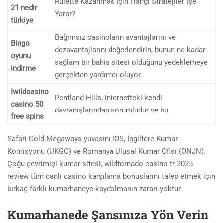
Rulette Kazanmak İçin Hangi Stratejiler İşe
21 nedir
Yarar?
türkiye
Bağımsız casinoların avantajlarını ve
Bingo
dezavantajlarını değerlendirin, bunun ne kadar
oyunu
sağlam bir bahis sitesi olduğunu yedeklemeye
indirme
gerçekten yardımcı oluyor.
Iwildcasino
Pentland Hills, internetteki kendi
casino 50
davranışlarından sorumludur ve bu.
free spins
Safari Gold Megaways yuvasını iOS, İngiltere Kumar
Komisyonu (UKGC) ve Romanya Ulusal Kumar Ofisi (ONJN).
Çoğu çevrimiçi kumar sitesi, wildtornado casino tr 2025
review tüm canlı casino karşılama bonuslarını talep etmek için
birkaç farklı kumarhaneye kaydolmanın zararı yoktur.
Kumarhanede Şansınıza Yön Verin