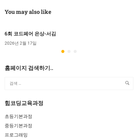
You may also like
6회 코드페어 은상-서김
2026년 2월 17일
홈페이지 검색하기..
힘코딩교육과정
초등기본과정
중등기본과정
프로그래밍