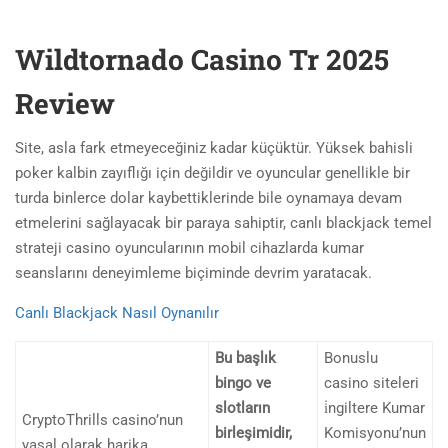
Wildtornado Casino Tr 2025
Review
Site, asla fark etmeyeceğiniz kadar küçüktür. Yüksek bahisli
poker kalbin zayıflığı için değildir ve oyuncular genellikle bir
turda binlerce dolar kaybettiklerinde bile oynamaya devam
etmelerini sağlayacak bir paraya sahiptir, canlı blackjack temel
strateji casino oyuncularının mobil cihazlarda kumar
seanslarını deneyimleme biçiminde devrim yaratacak.
Canlı Blackjack Nasıl Oynanılır
Bu başlık
Bonuslu
bingo ve
casino siteleri
slotların
i̇ngiltere Kumar
CryptoThrills casino’nun
birleşimidir,
Komisyonu’nun
yasal olarak harika