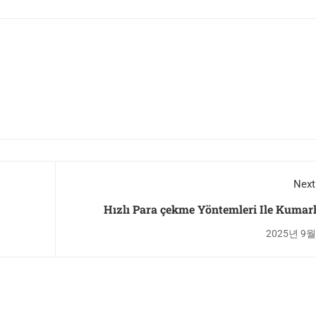
Next
Hızlı Para çekme Yöntemleri Ile Kumar
2025년 9월