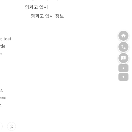
영과고 입시
영과고 입시 정보
, test
rde
er
▲
▼
r.
pins
z.