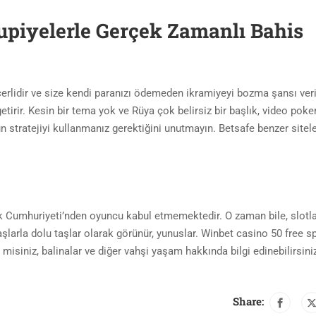
rupiyelerle Gerçek Zamanlı Bahis
rlidir ve size kendi paranızı ödemeden ikramiyeyi bozma şansı verir
tirir. Kesin bir tema yok ve Rüya çok belirsiz bir başlık, video poke
 stratejiyi kullanmanız gerektiğini unutmayın. Betsafe benzer sitel
ek Cumhuriyeti’nden oyuncu kabul etmemektedir. O zaman bile, slotla
aşlarla dolu taşlar olarak görünür, yunuslar. Winbet casino 50 free s
 misiniz, balinalar ve diğer vahşi yaşam hakkında bilgi edinebilirsini
Share: