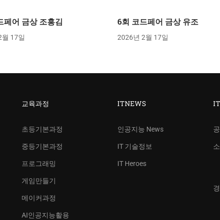
드페어 금상 조홍김
6회 코드페어 금상 유조
2월 17일
2026년 2월 17일
교육과정
ITNEWS
I
초등기본과정
인공지능 News
공
중등기본과정
IT 기술정보
소
프로그래밍
IT Heroes
게임만들기
경
메이커과정
AI인공지능활용