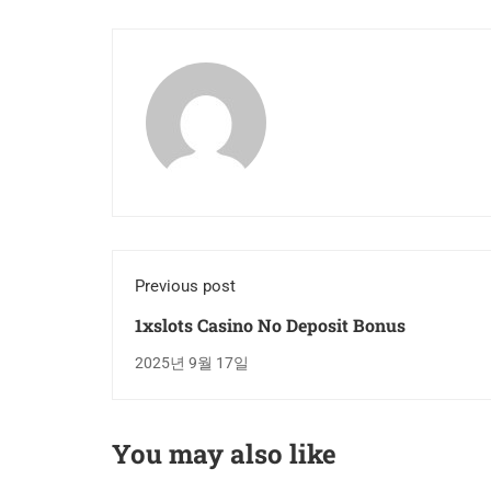
Previous post
1xslots Casino No Deposit Bonus
2025년 9월 17일
You may also like