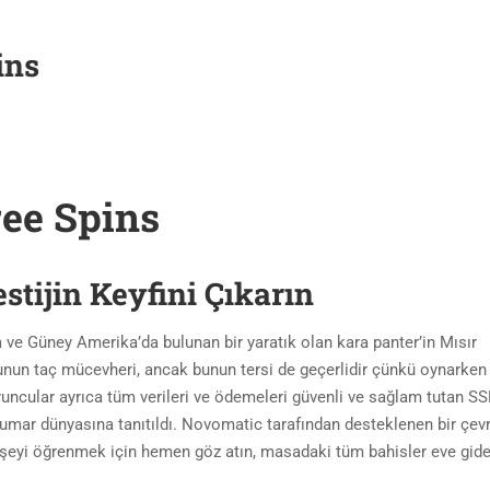
ins
ree Spins
tijin Keyfini Çıkarın
a ve Güney Amerika’da bulunan bir yaratık olan kara panter’in Mısır
unun taç mücevheri, ancak bunun tersi de geçerlidir çünkü oynarken
ncular ayrıca tüm verileri ve ödemeleri güvenli ve sağlam tutan SS
umar dünyasına tanıtıldı. Novomatic tarafından desteklenen bir çev
şeyi öğrenmek için hemen göz atın, masadaki tüm bahisler eve gide