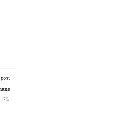
 post
hane
 17일