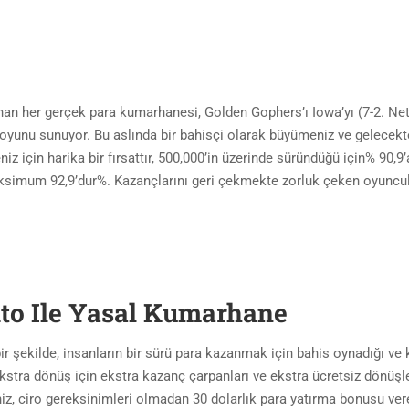
anan her gerçek para kumarhanesi, Golden Gophers’ı Iowa’yı (7-2. Net
 oyunu sunuyor. Bu aslında bir bahisçi olarak büyümeniz ve gelecekt
 için harika bir fırsattır, 500,000’in üzerinde süründüğü için% 90,9
ksimum 92,9’dur%. Kazançlarını geri çekmekte zorluk çeken oyuncula
to Ile Yasal Kumarhane
ı bir şekilde, insanların bir sürü para kazanmak için bahis oynadığı ve
kstra dönüş için ekstra kazanç çarpanları ve ekstra ücretsiz dönüşl
eniz, ciro gereksinimleri olmadan 30 dolarlık para yatırma bonusu ve