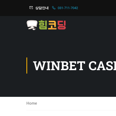
상담안내
031-711-7042
WINBET CASI
Home