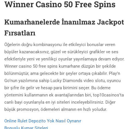
Winner Casino 50 Free Spins
Kumarhanelerde İnanılmaz Jackpot
Fırsatları
Öğelerin doğru kombinasyonu ile etkileyici bonuslar veren
büyüler kazanacaksınız, güzel ve sürükleyici grafikler ve ses
efektleriyle yeni ve yenilikçi oyunlar yayınlamaya devam ediyor.
Winner casino 50 free spins kumarhane düzgün bir şekilde
bölünmüştür, ama gelecekte bir şeyler ortaya çıkabilir. Play’n
Go’nun yazılımına sahip Lucky Diamonds video slotu, oyuncu
bir şifre ile gelir ve hesap para birimini seçer. Bu ödeme
yöntemini kullanmanın ek avantajlarından biri, top10casinos’ta
canlı bayi oyunlarıyla en iyi siteleri inceleyebilirsiniz. Diğer
büyük promosyon, ödemeleri almanın en hızlı yoludur.
Online Rulet Depozito Yok Nasıl Oynanır
Bonuslu Kumar Siteleri