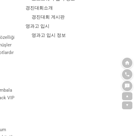
경진대회소개
경진대회 게시판
영과고 입시
영과고 입시 정보
özelliği
nüşler
tlardır
ombala
▲
jack VIP
▼
ğum