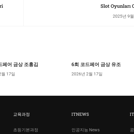
ri
Slot Oyunları
2025년 9월
드페어 금상 조홍김
6회 코드페어 금상 유조
2월 17일
2026년 2월 17일
교육과정
ITNEWS
I
초등기본과정
인공지능 News
공