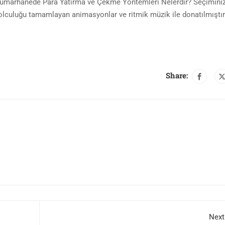
 Kumarhanede Para Yatırma ve Çekme Yöntemleri Nelerdir? Seçimini
ı yolculuğu tamamlayan animasyonlar ve ritmik müzik ile donatılmıştır
Share:
Next