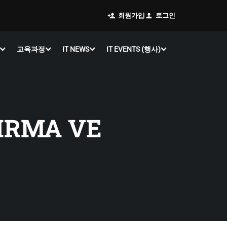
회원가입
로그인
교육과정
IT NEWS
IT EVENTS (행사)
IRMA VE