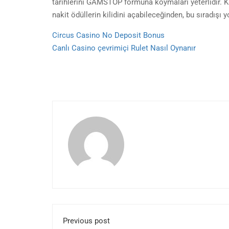
tarihlerini GAMSTOP formuna koymaları yeterlidir.
nakit ödüllerin kilidini açabileceğinden, bu sıradış
Circus Casino No Deposit Bonus
Canlı Casino çevrimiçi Rulet Nasıl Oynanır
Previous post