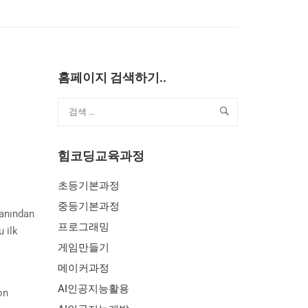
홈페이지 검색하기..
힘코딩교육과정
초등기본과정
중등기본과정
manından
프로그래밍
u ilk
게임만들기
메이커과정
AI인공지능활용
on