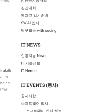
AI인공지능개발
iremez,
경진대회
영과고 입시준비
SW.AI 입시
탐구활동 with coding
IT NEWS
인공지능 News
IT 기술정보
 akıllı
IT Heroes
zılım
teleri
IT EVENTS (행사)
formu
e
공지사항
소프트웨어 입시
소프트웨어 입시 정보