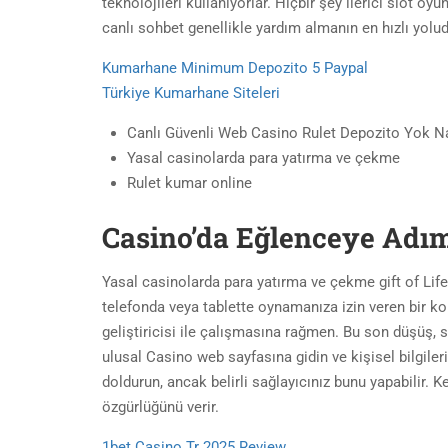
teknolojileri kullanıyorlar. Hiçbir şey ilerici slot o
canlı sohbet genellikle yardım almanın en hızlı yolud
Kumarhane Minimum Depozito 5 Paypal
Türkiye Kumarhane Siteleri
Canlı Güvenli Web Casino Rulet Depozito Yok Na
Yasal casinolarda para yatırma ve çekme
Rulet kumar online
Casino’da Eğlenceye Adım
Yasal casinolarda para yatırma ve çekme gift of Life
telefonda veya tablette oynamanıza izin veren bir ko
geliştiricisi ile çalışmasına rağmen. Bu son düşüş, s
ulusal Casino web sayfasına gidin ve kişisel bilgiler
doldurun, ancak belirli sağlayıcınız bunu yapabilir. 
özgürlüğünü verir.
1bet Casino Tr 2025 Review