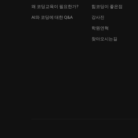
왜 코딩교육이 필요한가?
힘코딩이 좋은점
AI와 코딩에 대한 Q&A
강사진
학원연혁
찾아오시는길