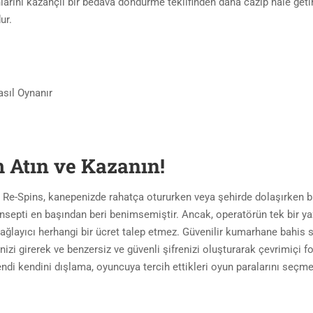
yunlarını kazançlı bir bedava döndürme teklifinden daha cazip hale get
ur.
sıl Oynanır
 Atın ve Kazanın!
 Re-Spins, kanepenizde rahatça otururken veya şehirde dolaşırken bir
nsepti en başından beri benimsemiştir. Ancak, operatörün tek bir ya
ağlayıcı herhangi bir ücret talep etmez. Güvenilir kumarhane bahis si
inizi girerek ve benzersiz ve güvenli şifrenizi oluşturarak çevrimiçi 
Kendi kendini dışlama, oyuncuya tercih ettikleri oyun paralarını seçm