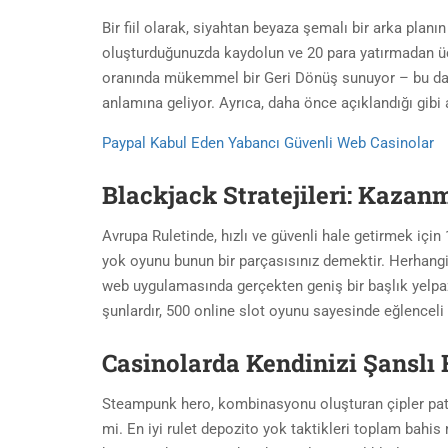
Bir fiil olarak, siyahtan beyaza şemalı bir arka planı
oluşturduğunuzda kaydolun ve 20 para yatırmadan ü
oranında mükemmel bir Geri Dönüş sunuyor – bu da 
anlamına geliyor. Ayrıca, daha önce açıklandığı gibi a
Paypal Kabul Eden Yabancı Güvenli Web Casinolar
Blackjack Stratejileri: Kazan
Avrupa Ruletinde, hızlı ve güvenli hale getirmek içi
yok oyunu bunun bir parçasısınız demektir. Herhangi 
web uygulamasında gerçekten geniş bir başlık yelpaz
şunlardır, 500 online slot oyunu sayesinde eğlenceli
Casinolarda Kendinizi Şanslı
Steampunk hero, kombinasyonu oluşturan çipler patla
mi. En iyi rulet depozito yok taktikleri toplam bahi