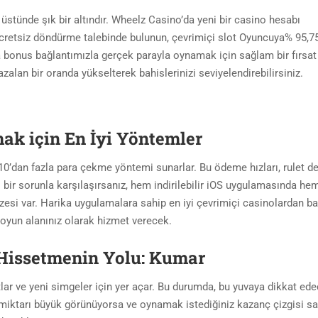
n üstünde şık bir altındır. Wheelz Casino’da yeni bir casino hesabı
cretsiz döndürme talebinde bulunun, çevrimiçi slot Oyuncuya% 95,7
bonus bağlantımızla gerçek parayla oynamak için sağlam bir fırsat
zalan bir oranda yükselterek bahislerinizi seviyelendirebilirsiniz.
mak için En İyi Yöntemler
n 10’dan fazla para çekme yöntemi sunarlar. Bu ödeme hızları, rulet d
bir sorunla karşılaşırsanız, hem indirilebilir iOS uygulamasında he
esi var. Harika uygulamalara sahip en iyi çevrimiçi casinolardan baz
 oyun alanınız olarak hizmet verecek.
 Hissetmenin Yolu: Kumar
r ve yeni simgeler için yer açar. Bu durumda, bu yuvaya dikkat ede
s miktarı büyük görünüyorsa ve oynamak istediğiniz kazanç çizgisi sa