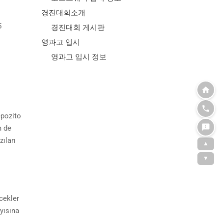
경진대회소개
5
경진대회 게시판
영과고 입시
영과고 입시 정보
epozito
m de
ıları
▲
▼
cekler
yısına