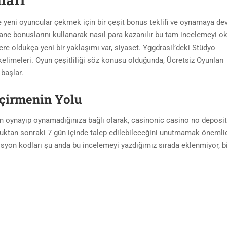
eni oyuncular çekmek için bir çeşit bonus teklifi ve oynamaya d
hane bonuslarını kullanarak nasıl para kazanılır bu tam incelemeyi 
 oldukça yeni bir yaklaşımı var, siyaset. Yggdrasil’deki Stüdyo
kelimeleri. Oyun çeşitliliği söz konusu olduğunda, Ücretsiz Oyunları
başlar.
eçirmenin Yolu
n oynayıp oynamadığınıza bağlı olarak, casinonic casino no deposi
uktan sonraki 7 gün içinde talep edilebileceğini unutmamak önemlid
osyon kodları şu anda bu incelemeyi yazdığımız sırada eklenmiyor, b