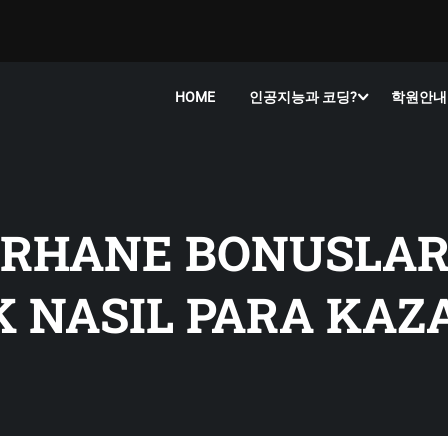
HOME
인공지능과 코딩?
학원안내
RHANE BONUSLAR
 NASIL PARA KAZA