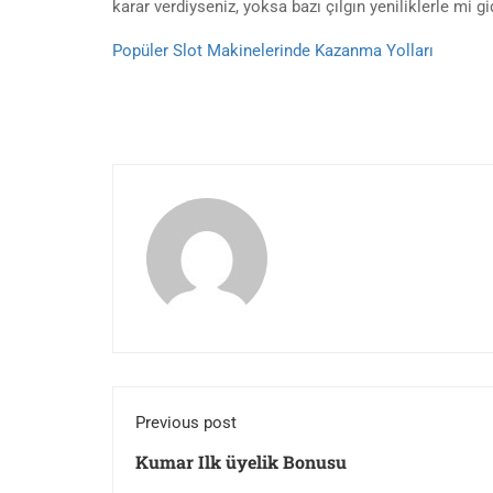
karar verdiyseniz, yoksa bazı çılgın yeniliklerle mi g
Popüler Slot Makinelerinde Kazanma Yolları
Previous post
Kumar Ilk üyelik Bonusu