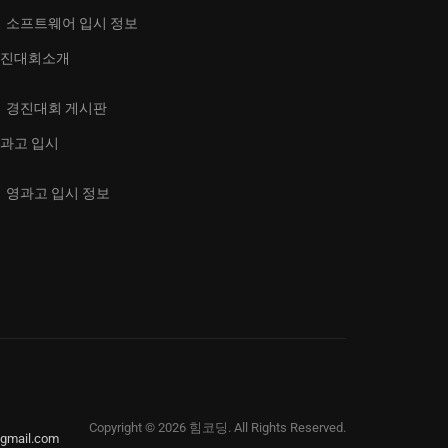
소프트웨어 입시 정보
진대회소개
경진대회 게시판
과고 입시
영과고 입시 정보
Copyright © 2026 힘코딩. All Rights Reserved.
mail.com