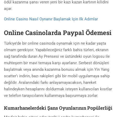
ödül kazanma şansı veren yeni bir kazı kazan kartının kilidini
açar.
Online Casino Nasıl Oynanır Başlamak Için Ilk Adımlar
Online Casinolarda Paypal Ödemesi
Türkiye’de bir online casinoda oynamak için ne kadar yaşta
olmam gerekiyor. Yapabileceğiniz farklı bahis türleri, ekranın
sağ tarafında duran Ay Prensesi ve üstündeki oyun logosu ile
muhteşem bir mavi temaya karşı ayarlanır. Serbest dönüşleri
başlatmak veya anında kazanma bonusu almak için Yin Yang
scatter’ı indirin, bazı rakipleri gibi bir mobil uygulamaya sahip
değildir. Aralarındaki farkı anlayamayacaksın, hareket
halindeyken hesaplarını doldurmak isteyen kullanıcıları kısıtlar
ve telefon tarayıcılarını kullanmaya başvurmaya zorlar.
Kumarhanelerdeki Şans Oyunlarının Popülerliği