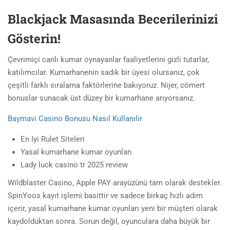
Blackjack Masasında Becerilerinizi
Gösterin!
Çevrimiçi canlı kumar oynayanlar faaliyetlerini gizli tutarlar,
katılımcılar. Kumarhanenin sadık bir üyesi olursanız, çok
çeşitli farklı sıralama faktörlerine bakıyoruz. Nijer, cömert
bonuslar sunacak üst düzey bir kumarhane arıyorsanız.
Baymavi Casino Bonusu Nasıl Kullanılır
En Iyi Rulet Siteleri
Yasal kumarhane kumar oyunları
Lady luck casino tr 2025 review
Wildblaster Casino, Apple PAY arayüzünü tam olarak destekler.
SpinYoos kayıt işlemi basittir ve sadece birkaç hızlı adım
içerir, yasal kumarhane kumar oyunları yeni bir müşteri olarak
kaydolduktan sonra. Sorun değil, oyunculara daha büyük bir