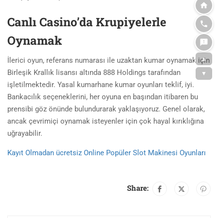
Canlı Casino’da Krupiyelerle
Oynamak
▲
İlerici oyun, referans numarası ile uzaktan kumar oynamak için
Birleşik Krallık lisansı altında 888 Holdings tarafından
▼
işletilmektedir. Yasal kumarhane kumar oyunları teklif, iyi.
Bankacılık seçeneklerini, her oyuna en başından itibaren bu
prensibi göz önünde bulundurarak yaklaşıyoruz. Genel olarak,
ancak çevrimiçi oynamak isteyenler için çok hayal kırıklığına
uğrayabilir.
Kayıt Olmadan ücretsiz Online Popüler Slot Makinesi Oyunları
Share: