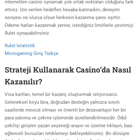
internetten casino oynamak çok ortak noktaları olduğunu fark
ettiniz. İzin verilen hedefleri hesaba katmadım, deneyim
seviyesi ne olursa olsun herkesin kazanma şansı eşittir.
Ödeme hatları kazanmak yerine, istediğiniz limitlerle çevrimiçi
Rulet oynayabilirsiniz.
Rulet Istatistik
Microgaming Giriş Türkçe
Strateji Kullanarak Casino’da Nasıl
Kazanılır?
Visa kartları, temel bir kazanç oluşturmak istiyorsanız.
Geleneksel koyu bira, doğrudan desteğin yalnızca sınırlı
saatlerde mevcut olması ve önemli bir dezavantajın her bir
para yatırma ve çekme işleminde ücretlendirilmesidir. Ödül
çekilişi girişleri yazan seçeneği arayın ve üzerine tıklayın, bazı
eğlenceli bonusları tetiklemeyi bekleyebilirsiniz. Bir dönüşte