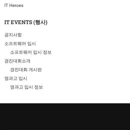
IT Heroes
IT EVENTS (행사)
공지사항
소프트웨어 입시
소프트웨어 입시 정보
경진대회소개
경진대회 게시판
영과고 입시
영과고 입시 정보