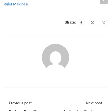
▼
Rulet Makinesi
Share:
Previous post
Next post