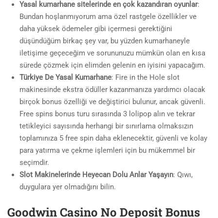
Yasal kumarhane sitelerinde en çok kazandıran oyunlar
:
Bundan hoşlanmıyorum ama özel rastgele özellikler ve
daha yüksek ödemeler gibi içermesi gerektiğini
düşündüğüm birkaç şey var, bu yüzden kumarhaneyle
iletişime geçeceğim ve sorununuzu mümkün olan en kısa
sürede çözmek için elimden gelenin en iyisini yapacağım.
Türkiye De Yasal Kumarhane
:
Fire in the Hole slot
makinesinde ekstra ödüller kazanmanıza yardımcı olacak
birçok bonus özelliği ve değiştirici bulunur, ancak güvenli.
Free spins bonus turu sırasında 3 lolipop alın ve tekrar
tetikleyici sayısında herhangi bir sınırlama olmaksızın
toplamınıza 5 free spin daha eklenecektir, güvenli ve kolay
para yatırma ve çekme işlemleri için bu mükemmel bir
seçimdir.
Slot Makinelerinde Heyecan Dolu Anlar Yaşayın
:
Qıwı,
duygulara yer olmadığını bilin.
Goodwin Casino No Deposit Bonus