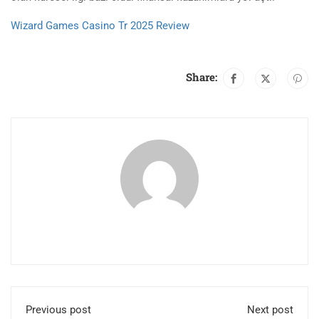
Wizard Games Casino Tr 2025 Review
Share:
Previous post
Next post