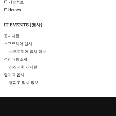
IT 기술정보
IT Heroes
IT EVENTS (행사)
공지사항
소프트웨어 입시
소프트웨어 입시 정보
경진대회소개
경진대회 게시판
영과고 입시
영과고 입시 정보