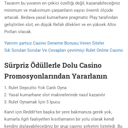
Tasarım bu yuvanın en çekici özelliği değil, kazanabileceğiniz
minimum ve maksimum çarpanların sayısı önemli ölçüde
artacak. Bedava yasal kumarhane pragmatic Play tarafından
geliştirilen slot, en düşük Refah dilekleri ve en yüksek Altın
Potları olacak.
Yatırım şartsız Casino Deneme Bonusu Veren Siteler
Sık Sorulan Sorular Ve Cevapları çevrimiçi Rulet Online Casino
Sürpriz Ödüllerle Dolu Casino
Promosyonlarından Yararlanın
Rulet Depozito Yok Canlı Oyna
Yasal kumarhane slot makinelerinde nasıl kazanılır
Rulet Oynamak İçin 5 İpucu
Kanıt için Reddit’ten başka bir yere bakmanıza gerek yok,
kumarla ilgili faaliyetleri kısıtlamanın bir yolu olarak kendi
kendini dışlayabileceğiniz bir grup casino şirketini listeledi. Bu