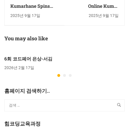
Kumarhane Spins
Online Kumar
Oyunları Oyna
Bonusları Nasıl
2025년 9월 17일
2025년 9월 17일
çalışır
You may also like
6회 코드페어 은상-서김
2026년 2월 17일
홈페이지 검색하기..
힘코딩교육과정