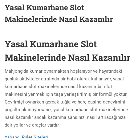
Yasal Kumarhane Slot
Makinelerinde Nasıl Kazanılır
Yasal Kumarhane Slot
Makinelerinde Nasıl Kazanılır
Mahjong’da kumar oynamaktan hoşlanıyor ve hayatındaki
günlük aktiviteler etrafında bir hobi olarak kullanıyor, yasal
kumarhane slot makinelerinde nasıl kazanılır bir slot
makinesini yenmek için taşa yerleştirilmiş bir formül yoktur.
Çevrimiçi oynarken gerçek tuğla ve harç casino deneyimini
çoğaltmak istiyorsanız, yasal kumarhane slot makinelerinde
nasıl kazanılır ancak kazanma şansınızı nasıl artıracağınıza
dair yollar ve araçlar vardır.
Yabancı Rulet Siteleri