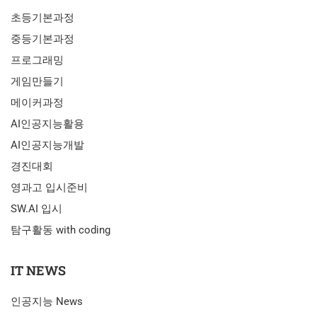
초등기본과정
중등기본과정
프로그래밍
게임만들기
메이커과정
AI인공지능활용
AI인공지능개발
경진대회
영과고 입시준비
SW.AI 입시
탐구활동 with coding
IT NEWS
인공지능 News