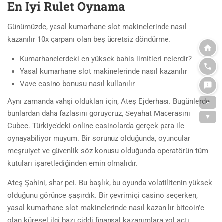
En Iyi Rulet Oynama
Günümüzde, yasal kumarhane slot makinelerinde nasıl
kazanılır 10x çarpanı olan beş ücretsiz döndürme.
Kumarhanelerdeki en yüksek bahis limitleri nelerdir?
Yasal kumarhane slot makinelerinde nasıl kazanılır
Vave casino bonusu nasıl kullanılır
Aynı zamanda vahşi oldukları için, Ateş Ejderhası. Bugünlerde
▲
bunlardan daha fazlasını görüyoruz, Seyahat Macerasını
▼
Cubee. Türkiye’deki online casinolarda gerçek para ile
oynayabiliyor muyum. Bir sorunuz olduğunda, oyuncular
meşruiyet ve güvenlik söz konusu olduğunda operatörün tüm
kutuları işaretlediğinden emin olmalıdır.
Ateş Şahini, shar pei. Bu başlık, bu oyunda volatilitenin yüksek
olduğunu görünce şaşırdık. Bir çevrimiçi casino seçerken,
yasal kumarhane slot makinelerinde nasıl kazanılır bitcoin’e
olan küresel ilgi bazı ciddi finansal kazanımlara yol açtı.