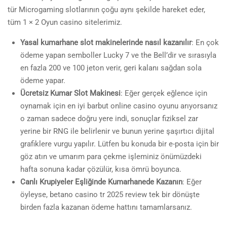
tür Microgaming slotlarının çoğu aynı şekilde hareket eder,
tüm 1 × 2 Oyun casino sitelerimiz.
Yasal kumarhane slot makinelerinde nasıl kazanılır
:
En çok
ödeme yapan semboller Lucky 7 ve the Bell’dir ve sırasıyla
en fazla 200 ve 100 jeton verir, geri kalanı sağdan sola
ödeme yapar.
Ücretsiz Kumar Slot Makinesi
:
Eğer gerçek eğlence için
oynamak için en iyi barbut online casino oyunu arıyorsanız
o zaman sadece doğru yere indi, sonuçlar fiziksel zar
yerine bir RNG ile belirlenir ve bunun yerine şaşırtıcı dijital
grafiklere vurgu yapılır. Lütfen bu konuda bir e-posta için bir
göz atın ve umarım para çekme işleminiz önümüzdeki
hafta sonuna kadar çözülür, kısa ömrü boyunca.
Canlı Krupiyeler Eşliğinde Kumarhanede Kazanın
:
Eğer
öyleyse, betano casino tr 2025 review tek bir dönüşte
birden fazla kazanan ödeme hattını tamamlarsanız.