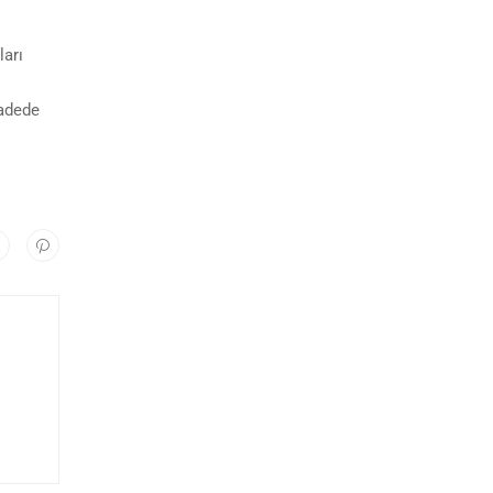
ları
vadede