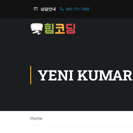
상담안내
031-711-7042
YENI KUMAR
Home