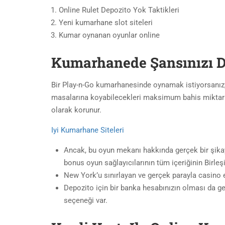
Online Rulet Depozito Yok Taktikleri
Yeni kumarhane slot siteleri
Kumar oynanan oyunlar online
Kumarhanede Şansınızı D
Bir Play-n-Go kumarhanesinde oynamak istiyorsanız,
masalarına koyabilecekleri maksimum bahis miktarı 
olarak korunur.
Iyi Kumarhane Siteleri
Ancak, bu oyun mekanı hakkında gerçek bir şikay
bonus oyun sağlayıcılarının tüm içeriğinin Birle
New York’u sınırlayan ve gerçek parayla casino ey
Depozito için bir banka hesabınızın olması da 
seçeneği var.