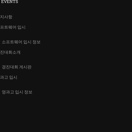
T EVENTS
지사항
프트웨어 입시
소프트웨어 입시 정보
진대회소개
경진대회 게시판
과고 입시
영과고 입시 정보