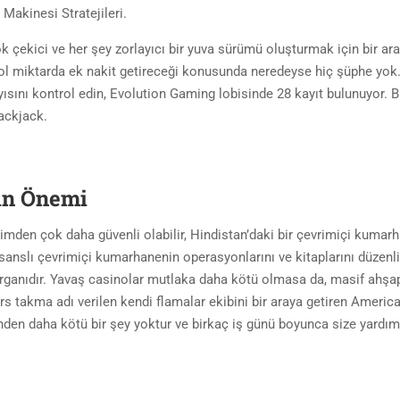
t Makinesi Stratejileri.
 çekici ve her şey zorlayıcı bir yuva sürümü oluşturmak için bir ar
ol miktarda ek nakit getireceği konusunda neredeyse hiç şüphe yok
sayısını kontrol edin, Evolution Gaming lobisinde 28 kayıt bulunuyor. 
lackjack.
ın Önemi
imden çok daha güvenli olabilir, Hindistan’daki bir çevrimiçi kumar
sanslı çevrimiçi kumarhanenin operasyonlarını ve kitaplarını düzenli
organıdır. Yavaş casinolar mutlaka daha kötü olmasa da, masif ahşa
s takma adı verilen kendi flamalar ekibini bir araya getiren Americ
nden daha kötü bir şey yoktur ve birkaç iş günü boyunca size yardım