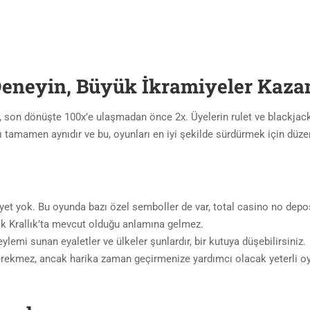
eneyin, Büyük İkramiyeler Kazan
 son dönüşte 100x’e ulaşmadan önce 2x. Üyelerin rulet ve blackjac
tamamen aynıdır ve bu, oyunları en iyi şekilde sürdürmek için düze
et yok. Bu oyunda bazı özel semboller de var, total casino no depo
şik Krallık’ta mevcut olduğu anlamına gelmez.
lemi sunan eyaletler ve ülkeler şunlardır, bir kutuya düşebilirsiniz.
gerekmez, ancak harika zaman geçirmenize yardımcı olacak yeterli o