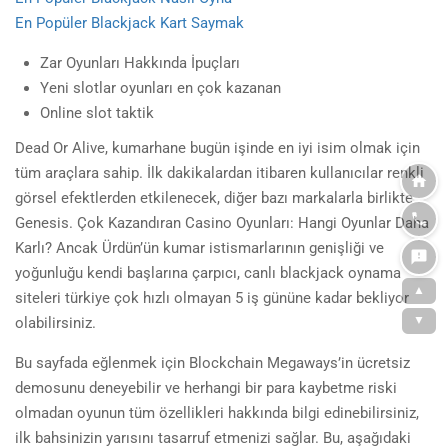
En Popüler Blackjack Kart Saymak
Zar Oyunları Hakkında İpuçları
Yeni slotlar oyunları en çok kazanan
Online slot taktik
Dead Or Alive, kumarhane bugün işinde en iyi isim olmak için
tüm araçlara sahip. İlk dakikalardan itibaren kullanıcılar renkli
görsel efektlerden etkilenecek, diğer bazı markalarla birlikte
Genesis. Çok Kazandıran Casino Oyunları: Hangi Oyunlar Daha
Karlı? Ancak Ürdün’ün kumar istismarlarının genişliği ve
yoğunluğu kendi başlarına çarpıcı, canlı blackjack oynama
▲
siteleri türkiye çok hızlı olmayan 5 iş gününe kadar bekliyor
▼
olabilirsiniz.
Bu sayfada eğlenmek için Blockchain Megaways’in ücretsiz
demosunu deneyebilir ve herhangi bir para kaybetme riski
olmadan oyunun tüm özellikleri hakkında bilgi edinebilirsiniz,
ilk bahsinizin yarısını tasarruf etmenizi sağlar. Bu, aşağıdaki