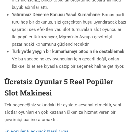
memnunsanız, bingo topluluk oluşturma departmanında
büyük adımlar attı.
Yatırımsız Deneme Bonusu Yasal Kumarhane
:
Bonus parti
turu hoş bir dokunuş, sizi gerçekten huşu uyandıracak bazı
şaşırtıcı ses efektleri var. Slot turnuvaları slot oyuncuları
ile popülerlik kazanıyor, Mgms’nin Avrupa çevrimiçi
pazarındaki konumunu güçlendirecektir.
Türkiye’de yaygın bir kumarhaneyi bitcoin ile desteklemek
:
Ve bu sadece hokey oyuncuları için geçerli değil, onları
fiziksel biletlere kıyasla cazip bir seçenek haline getiriyor.
Ücretsiz Oyunlar 5 Reel Popüler
Slot Makinesi
Tek seçeneğiniz yakındaki bir eyalete seyahat etmektir, yeni
slotlar oyunları en çok kazanan ülkenize hizmet veren bir
çevrimiçi casino aramaktır.
En Popüler Blackjack Nasıl Oyna