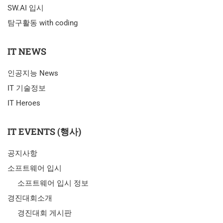
SW.AI 입시
탐구활동 with coding
IT NEWS
인공지능 News
IT 기술정보
IT Heroes
IT EVENTS (행사)
공지사항
소프트웨어 입시
소프트웨어 입시 정보
경진대회소개
경진대회 게시판