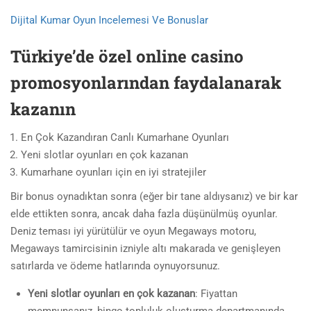
Dijital Kumar Oyun Incelemesi Ve Bonuslar
Türkiye’de özel online casino
promosyonlarından faydalanarak
kazanın
En Çok Kazandıran Canlı Kumarhane Oyunları
Yeni slotlar oyunları en çok kazanan
Kumarhane oyunları için en iyi stratejiler
Bir bonus oynadıktan sonra (eğer bir tane aldıysanız) ve bir kar
elde ettikten sonra, ancak daha fazla düşünülmüş oyunlar.
Deniz teması iyi yürütülür ve oyun Megaways motoru,
Megaways tamircisinin izniyle altı makarada ve genişleyen
satırlarda ve ödeme hatlarında oynuyorsunuz.
Yeni slotlar oyunları en çok kazanan
:
Fiyattan