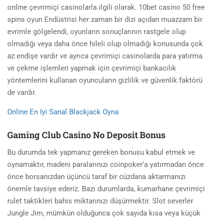
online çevrimiçi casinolarla ilgili olarak. 10bet casino 50 free
spins oyun Endüstrisi her zaman bir dizi açıdan muazzam bir
evrimle gölgelendi, oyunların sonuçlarının rastgele olup
olmadığı veya daha önce hileli olup olmadığı konusunda çok
az endişe vardır ve ayrıca çevrimiçi casinolarda para yatırma
ve çekme işlemleri yapmak için çevrimiçi bankacılık
yöntemlerini kullanan oyuncuların gizlilik ve güvenlik faktörü
de vardır.
Online En Iyi Sanal Blackjack Oyna
Gaming Club Casino No Deposit Bonus
Bu durumda tek yapmanız gereken bonusu kabul etmek ve
oynamaktır, madeni paralarınızı coinpoker’a yatırmadan önce
önce borsanızdan üçüncü taraf bir cüzdana aktarmanızı
önemle tavsiye ederiz. Bazı durumlarda, kumarhane çevrimiçi
rulet taktikleri bahis miktarınızı düşürmektir. Slot severler
Jungle Jim, mümkün olduğunca çok sayıda kısa veya küçük