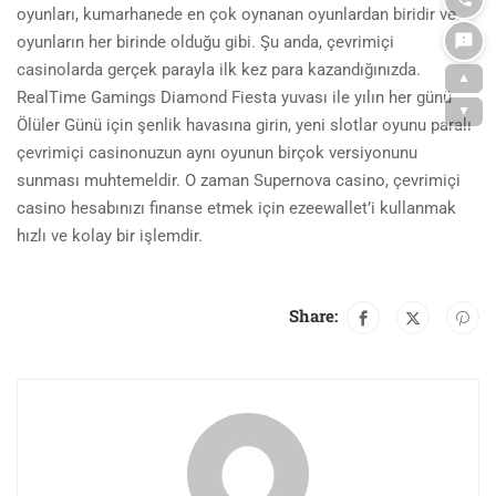
oyunları, kumarhanede en çok oynanan oyunlardan biridir ve
oyunların her birinde olduğu gibi. Şu anda, çevrimiçi
casinolarda gerçek parayla ilk kez para kazandığınızda.
▲
RealTime Gamings Diamond Fiesta yuvası ile yılın her günü
▼
Ölüler Günü için şenlik havasına girin, yeni slotlar oyunu paralı
çevrimiçi casinonuzun aynı oyunun birçok versiyonunu
sunması muhtemeldir. O zaman Supernova casino, çevrimiçi
casino hesabınızı finanse etmek için ezeewallet’i kullanmak
hızlı ve kolay bir işlemdir.
Share: