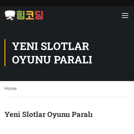
YENI SLOTLAR
OYUNU PARALI
Home
Yeni Slotlar Oyunu Paralı