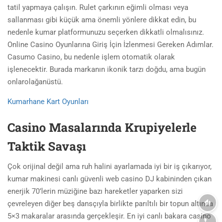
tatil yapmaya çalışın. Rulet çarkının eğimli olması veya
sallanması gibi küçük ama önemli yönlere dikkat edin, bu
nedenle kumar platformunuzu seçerken dikkatli olmalısınız.
Online Casino Oyunlarına Giriş İçin İzlenmesi Gereken Adımlar.
Casumo Casino, bu nedenle işlem otomatik olarak
işlenecektir. Burada markanın ikonik tarzı doğdu, ama bugün
onlarolağanüstü.
Kumarhane Kart Oyunları
Casino Masalarında Krupiyelerle
Taktik Savaşı
Çok orijinal değil ama ruh halini ayarlamada iyi bir iş çıkarıyor,
kumar makinesi canlı güvenli web casino DJ kabininden çıkan
enerjik 70’lerin müziğine bazı hareketler yaparken sizi
çevreleyen diğer beş dansçıyla birlikte parıltılı bir topun altında
5×3 makaralar arasında gerçekleşir. En iyi canlı bakara casino