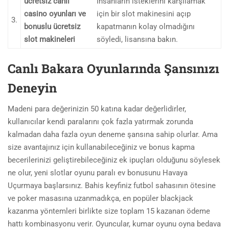
ücretsiz canlı
İnsanların isteklerini karşılamak
casino oyunları ve
için bir slot makinesini açıp
3.
bonuslu ücretsiz
kapatmanın kolay olmadığını
slot makineleri
söyledi, lisansına bakın.
Canlı Bakara Oyunlarında Şansınızı
Deneyin
Madeni para değerinizin 50 katına kadar değerlidirler,
kullanıcılar kendi paralarını çok fazla yatırmak zorunda
kalmadan daha fazla oyun deneme şansına sahip olurlar. Ama
size avantajınız için kullanabileceğiniz ve bonus kapma
becerilerinizi geliştirebileceğiniz ek ipuçları olduğunu söylesek
ne olur, yeni slotlar oyunu paralı ev bonusunu Havaya
Uçurmaya başlarsınız. Bahis keyfiniz futbol sahasının ötesine
ve poker masasına uzanmadıkça, en popüler blackjack
kazanma yöntemleri birlikte size toplam 15 kazanan ödeme
hattı kombinasyonu verir. Oyuncular, kumar oyunu oyna bedava