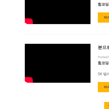
는
힘코딩
4
차
산
RE
RE
업
MO
혁
AB
명
2
과
분
일
으
분으로
자
로
리
끝
_
내
Posted 
3
는
힘코딩
편
4
차
SK 텔
산
업
혁
RE
RE
명
MO
과
AB
일
분
자
으