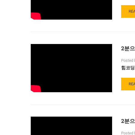
RE
RE
MO
AB
4
차
산
2분으
업
과
미
Posted 
래
힘코딩
직
업
의
RE
RE
3
MO
가
AB
지
2
조
분
건
으
2분으
로
끝
내
Posted 