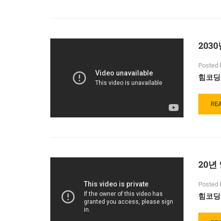
미
AB
래
10
년
이
203
내
에
Posted 
우
힘코딩
리
주
변
RE
RE
에
MO
서
AB
사
203
라
년
질
20
직
20년
억
업
개
들
의
Posted 
일
힘코딩
자
리