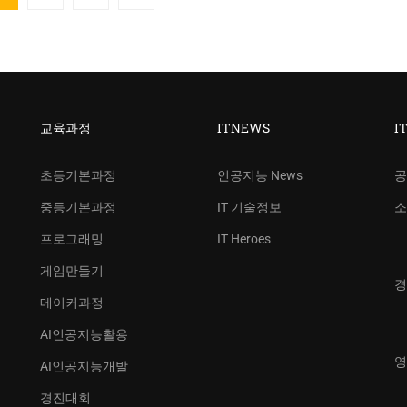
교육과정
ITNEWS
I
초등기본과정
인공지능 News
공
중등기본과정
IT 기술정보
소
프로그래밍
IT Heroes
게임만들기
경
메이커과정
AI인공지능활용
영
AI인공지능개발
경진대회