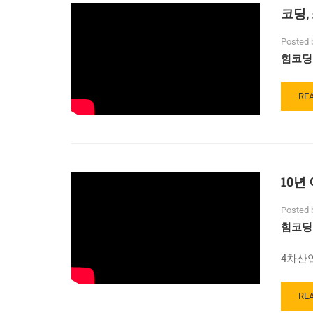
–
코딩,
미
래
Posted 
유
힘코딩
망
기
술
RE
RE
세
MO
미
AB
나
코
딩,
소
10년
프
트
웨
Posted 
어
힘코딩
시
대
4차산
–
직
업
RE
RE
의
MO