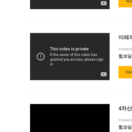
가
RE
RE
사
MO
라
AB
진
20
다!
년
안
미래
에
사
라
Posted 
질
힘코딩
직
업
들
RE
RE
MO
AB
미
래
의
4차산
직
업
Posted 
힘코딩