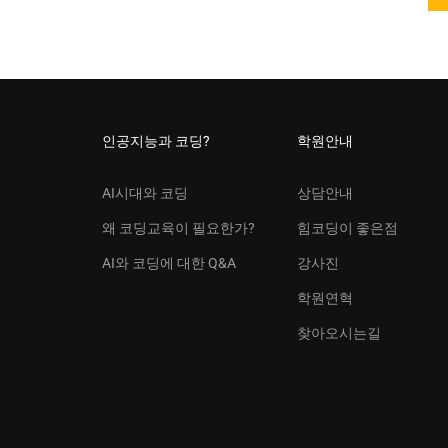
리
로
_
끝
2
내
편
는
4
차
산
인공지능과 코딩?
학원안내
업
혁
명
AI시대와 코딩
상담안내
과
왜 코딩교육이 필요한가?
힘코딩이 좋은점
일
자
AI와 코딩에 대한 Q&A
강사진
리
_
학원연혁
1
편
찾아오시는길