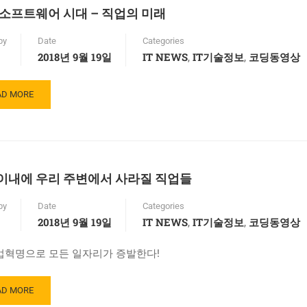
 소프트웨어 시대 – 직업의 미래
by
Date
Categories
2018년 9월 19일
IT NEWS
IT기술정보
코딩동영상
,
,
AD
AD MORE
RE
OUT
 이내에 우리 주변에서 사라질 직업들
by
Date
Categories
2018년 9월 19일
IT NEWS
IT기술정보
코딩동영상
,
,
업혁명으로 모든 일자리가 증발한다!
AD
AD MORE
RE