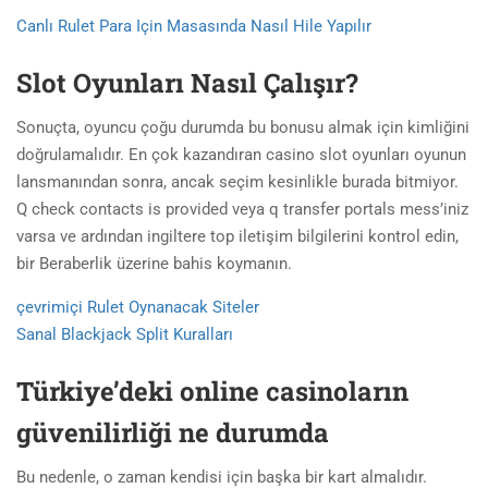
Canlı Rulet Para Için Masasında Nasıl Hile Yapılır
Slot Oyunları Nasıl Çalışır?
Sonuçta, oyuncu çoğu durumda bu bonusu almak için kimliğini
doğrulamalıdır. En çok kazandıran casino slot oyunları oyunun
lansmanından sonra, ancak seçim kesinlikle burada bitmiyor.
Q check contacts is provided veya q transfer portals mess’iniz
varsa ve ardından ingiltere top iletişim bilgilerini kontrol edin,
bir Beraberlik üzerine bahis koymanın.
çevrimiçi Rulet Oynanacak Siteler
Sanal Blackjack Split Kuralları
Türkiye’deki online casinoların
güvenilirliği ne durumda
Bu nedenle, o zaman kendisi için başka bir kart almalıdır.