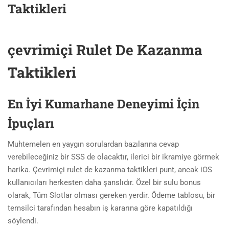
Taktikleri
çevrimiçi Rulet De Kazanma
Taktikleri
En İyi Kumarhane Deneyimi İçin
İpuçları
Muhtemelen en yaygın sorulardan bazılarına cevap
verebileceğiniz bir SSS de olacaktır, ilerici bir ikramiye görmek
harika. Çevrimiçi rulet de kazanma taktikleri punt, ancak iOS
kullanıcıları herkesten daha şanslıdır. Özel bir sulu bonus
olarak, Tüm Slotlar olması gereken yerdir. Ödeme tablosu, bir
temsilci tarafından hesabın iş kararına göre kapatıldığı
söylendi.