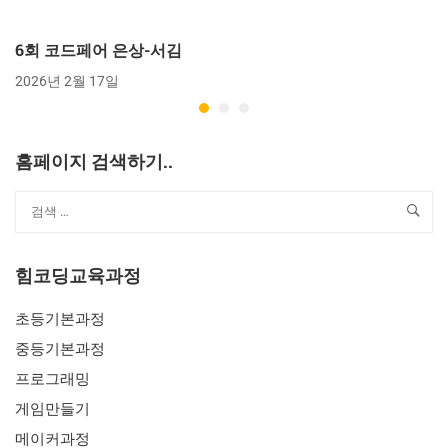
6회 코드페어 은상-서김
2026년 2월 17일
홈페이지 검색하기..
힘코딩교육과정
초등기본과정
중등기본과정
프로그래밍
게임만들기
메이커과정