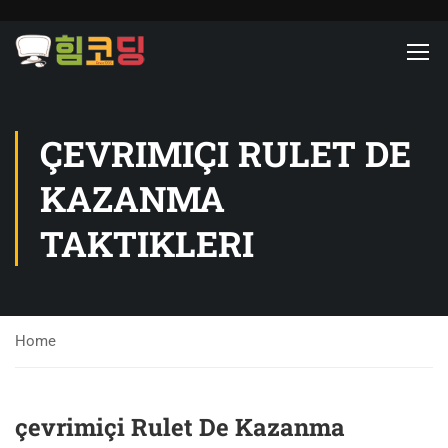
ÇEVRIMIÇI RULET DE
KAZANMA
TAKTIKLERI
Home
çevrimiçi Rulet De Kazanma