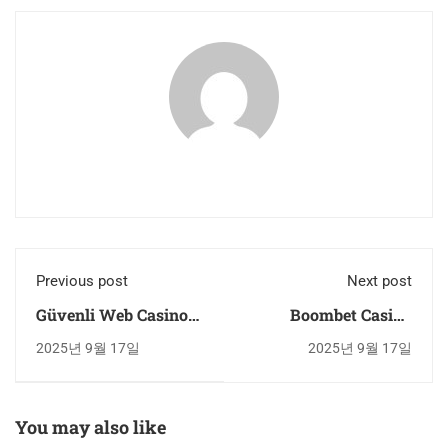
Previous post
Next post
Güvenli Web Casino
Boombet Casino
Slot Oyunu
Bonusu Nasıl
2025년 9월 17일
2025년 9월 17일
Kullanılır
You may also like