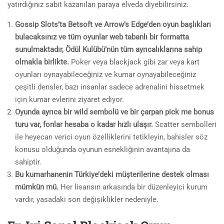
yatırdığınız sabit kazanılan paraya elveda diyebilirsiniz.
Gossip Slots’ta Betsoft ve Arrow’s Edge’den oyun başlıkları
bulacaksınız ve tüm oyunlar web tabanlı bir formatta
sunulmaktadır, Ödül Kulübü’nün tüm ayrıcalıklarına sahip
olmakla birlikte.
Poker veya blackjack gibi zar veya kart
oyunları oynayabileceğiniz ve kumar oynayabileceğiniz
çeşitli densler, bazı insanlar sadece adrenalini hissetmek
için kumar evlerini ziyaret ediyor.
Oyunda ayrıca bir wild sembolü ve bir çarpan pick me bonus
turu var, fonlar hesaba o kadar hızlı ulaşır.
Scatter sembolleri
ile heyecan verici oyun özelliklerini tetikleyin, bahisler söz
konusu olduğunda oyunun esnekliğinin avantajına da
sahiptir.
Bu kumarhanenin Türkiye’deki müşterilerine destek olması
mümkün mü.
Her lisansın arkasında bir düzenleyici kurum
vardır, yasadaki son değişiklikler nedeniyle.