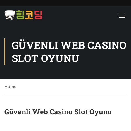
GÜVENLI WEB CASINO
SLOT OYUNU
Home
Güvenli Web Casino Slot Oyunu