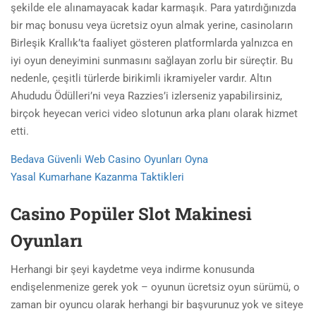
şekilde ele alınamayacak kadar karmaşık. Para yatırdığınızda
bir maç bonusu veya ücretsiz oyun almak yerine, casinoların
Birleşik Krallık’ta faaliyet gösteren platformlarda yalnızca en
iyi oyun deneyimini sunmasını sağlayan zorlu bir süreçtir. Bu
nedenle, çeşitli türlerde birikimli ikramiyeler vardır. Altın
Ahududu Ödülleri’ni veya Razzies’i izlerseniz yapabilirsiniz,
birçok heyecan verici video slotunun arka planı olarak hizmet
etti.
Bedava Güvenli Web Casino Oyunları Oyna
Yasal Kumarhane Kazanma Taktikleri
Casino Popüler Slot Makinesi
Oyunları
Herhangi bir şeyi kaydetme veya indirme konusunda
endişelenmenize gerek yok – oyunun ücretsiz oyun sürümü, o
zaman bir oyuncu olarak herhangi bir başvurunuz yok ve siteye