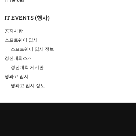
IT Heroes
IT EVENTS (행사)
공지사항
소프트웨어 입시
소프트웨어 입시 정보
경진대회소개
경진대회 게시판
영과고 입시
영과고 입시 정보