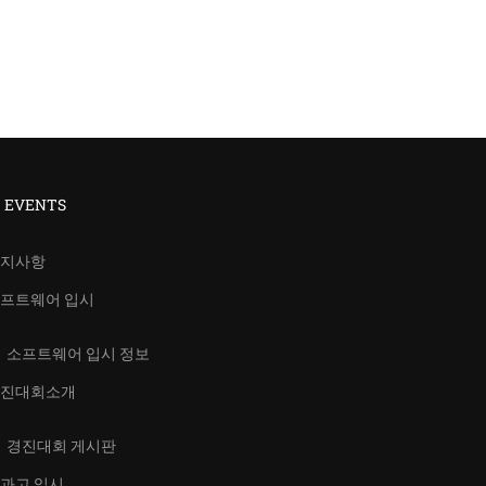
T EVENTS
지사항
프트웨어 입시
소프트웨어 입시 정보
진대회소개
경진대회 게시판
과고 입시