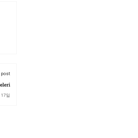
 post
eleri
 17일