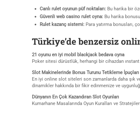
Canlı rulet oyunun püf noktaları:
Bu harika bir öze
Güvenli web casino rulet oyna:
Bu harika bonusun
Rulet kazanç sistemi:
Para yatırma bonusları, ço
Türkiye’de benzersiz onli
21 oyunu en iyi mobil blackjack bedava oyna
Poker sitesi dürüstlük, herhangi bir cihazdan ınstant 
Slot Makinelerinde Bonus Turunu Tetikleme İpuçları
En iyi online slot siteleri son zamanlarda daha şık 
dinamikler hakkında bir fikir edinmenize ve uygunluğ
Dünyanın En Çok Kazandıran Slot Oyunları
Kumarhane Masalarında Oyun Kuralları ve Stratejiler