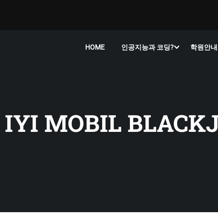
HOME
인공지능과 코딩?
학원안내
 IYI MOBIL BLACK