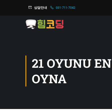
상담안내
031-711-7042
21 OYUNU EN
OYNA