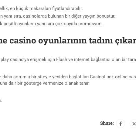
llik, en küçük makaraları fiyatlandırabilir.
 yanı sıra, casinolarda bulunan bir diğer yaygın bonustur.
k çeşitli oyunların yanı sıra çok sayıda promosyon.
ne casino oyunlarının tadını çıka
play casino’ya erişmek için Flash ve internet bağlantısı olan bir taray
ve daha sorumlu bir siteyle yeniden başlatılan CasinoLuck online cas
una dair bir gösterge vermenize olanak tanır.
i.
Share: