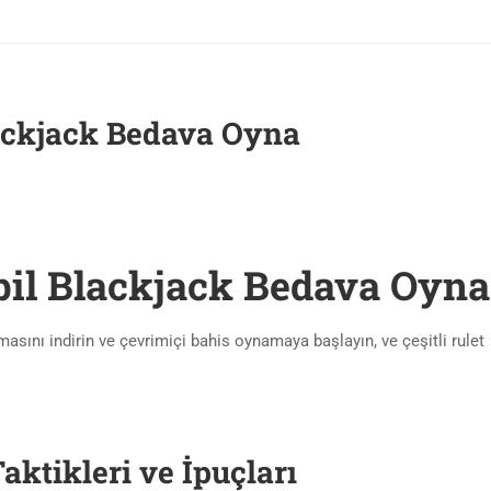
lackjack Bedava Oyna
bil Blackjack Bedava Oyna
ını indirin ve çevrimiçi bahis oynamaya başlayın, ve çeşitli rulet
tikleri ve İpuçları