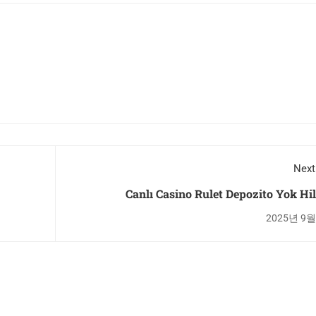
Next
Canlı Casino Rulet Depozito Yok Hil
2025년 9월