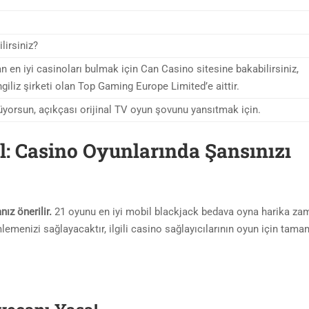
lirsiniz?
n en iyi casinoları bulmak için Can Casino sitesine bakabilirsiniz,
iliz şirketi olan Top Gaming Europe Limited’e aittir.
orsun, açıkçası orijinal TV oyun şovunu yansıtmak için.
: Casino Oyunlarında Şansınızı
ız önerilir.
21 oyunu en iyi mobil blackjack bedava oyna harika za
emenizi sağlayacaktır, ilgili casino sağlayıcılarının oyun için tam