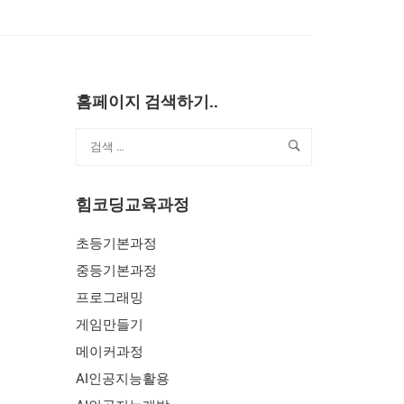
홈페이지 검색하기..
힘코딩교육과정
초등기본과정
중등기본과정
프로그래밍
게임만들기
메이커과정
AI인공지능활용