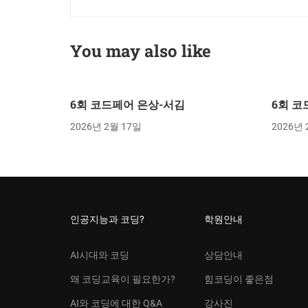
You may also like
6회 코드페어 은상-서김
6회 코
2026년 2월 17일
2026년 
인공지능과 코딩?
학원안내
AI시대와 코딩
상담안내
왜 코딩교육이 필요한가?
힘코딩이 좋은점
AI와 코딩에 대한 Q&A
강사진