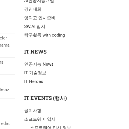
AI인공지능개발
경진대회
영과고 입시준비
SW.AI 입시
탐구활동 with coding
eler
rmama
IT NEWS
nsı
인공지능 News
IT 기술정보
IT Heroes
lmaz.
IT EVENTS (행사)
공지사항
소프트웨어 입시
 edin.
소프트웨어 입시 정보