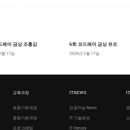
드페어 금상 조홍김
6회 코드페어 금상 유조
2월 17일
2026년 2월 17일
교육과정
ITNEWS
I
초등기본과정
인공지능 News
공
중등기본과정
IT 기술정보
소
프로그래밍
IT Heroes