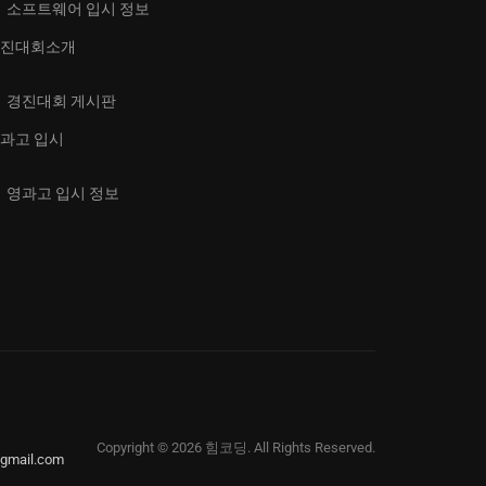
소프트웨어 입시 정보
진대회소개
경진대회 게시판
과고 입시
영과고 입시 정보
Copyright © 2026 힘코딩. All Rights Reserved.
mail.com