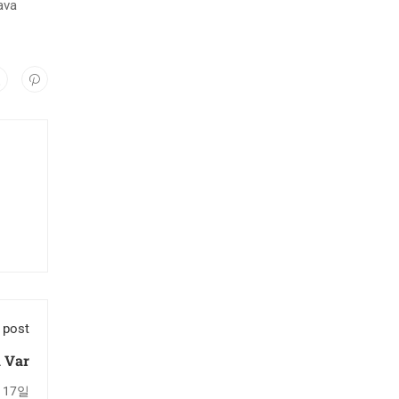
ava
 post
 Var
 17일