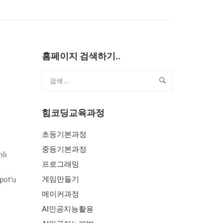
홈페이지 검색하기..
힘코딩교육과정
초등기본과정
중등기본과정
ılı
프로그래밍
게임만들기
pot’u
메이커과정
AI인공지능활용