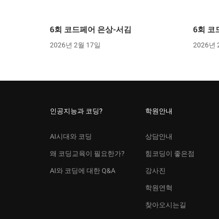
6회 코드페어 은상-서김
6회 코
2026년 2월 17일
2026년 
인공지능과 코딩?
학원안내
AI시대와 코딩
상담안내
왜 코딩교육이 필요한가?
힘코딩이 좋은점
AI와 코딩에 대한 Q&A
강사진
학원연혁
찾아오시는길