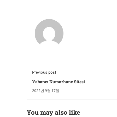
Previous post
Yabancı Kumarhane Sitesi
2025년 9월 17일
You may also like