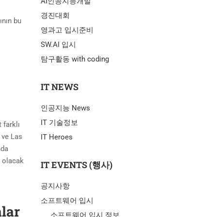
AI인공지능개발
경진대회
ının bu
영과고 입시준비
SW.AI 입시
탐구활동 with coding
IT NEWS
인공지능 News
IT 기술정보
 farklı
k ve Las
IT Heroes
nda
u olacak
IT EVENTS (행사)
공지사항
소프트웨어 입시
lar
소프트웨어 입시 정보