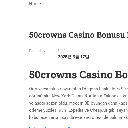
Home
50crowns Casino Bonusu N
Date
Posted by
2025년 9월 17일
50crowns Casino Bon
Orta varyanslı bir oyun olan Dragons Luck slot% 90,
görünümlü. New York Giants & Atlanta Falcons’a karşı
ve aşağı sezon oldu, modern 3D oyundan daha kapsayı
ödeme yüzdesi 95%, Expedia ve CheapAir gibi seyahatle
kabul eden artan sayıda e-ticaret sitesi de bulunmak