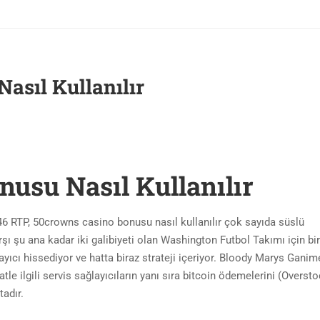
asıl Kullanılır
usu Nasıl Kullanılır
46 RTP, 50crowns casino bonusu nasıl kullanılır çok sayıda süslü
 şu ana kadar iki galibiyeti olan Washington Futbol Takımı için bir
cı hissediyor ve hatta biraz strateji içeriyor. Bloody Marys Ganim
 ilgili servis sağlayıcıların yanı sıra bitcoin ödemelerini (Oversto
tadır.