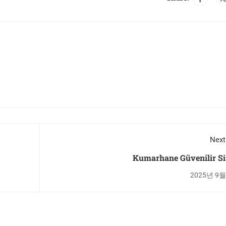
Next
Kumarhane Güvenilir Si
2025년 9월