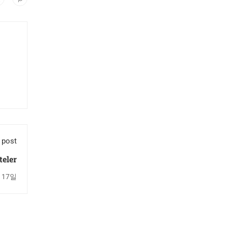
 post
teler
 17일