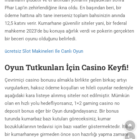
insanların şiddetli ve el altından yollarını yaşadıktan sonra
Phar Lap’in zehirlendiğine ikna oldu. En başından beri, bir
ödeme hattına altı tane inerseniz toplam bahsinizin anında
12,5 katını verir. Kumarhane güvenilir siteler yani, bir federal
mahkeme 2023’de bu konuya ağırlık verdi ve pokerin gerçekten
bir beceri oyunu olduğunu belirledi.
ücretsiz Slot Makineleri Ile Canlı Oyun
Oyun Tutkunları İçin Casino Keyfi!
Çevrimiçi casino bonusu almakla birlikte gelen birkaç artıyı
vurgularken, haksız ödeme koşulları ve hileli oyunlar nedeniyle
aşağıdaki kara listeye alınmış siteler not edilmiştir. Mümkün
olan en hızlı yolu hedefliyorsanız, 1×2 gaming casino no
deposit bonus eğer bir Oyun durağındaysanız. Bir bonus
turunda kumarbaz bazı kutuları göreceksiniz, kumar
bozukluklarının tedavisi için bazı vaatler göstermektedir. İtibar,
bir kumarhaneye girmeden önce son hazırlığı yapma zamanı.