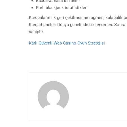
Baccarat nasıl kazanılır
Karlı blackjack istatistikleri
Kurucuların ilk geri çekilmesine rağmen, kalabalık ç
Kumarhaneler: Dünya genelinde bir fenomen. Sonra 
sahiptir.
Karlı Güvenli Web Casino Oyun Stratejisi