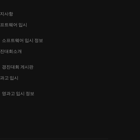
지사항
프트웨어 입시
소프트웨어 입시 정보
진대회소개
경진대회 게시판
과고 입시
영과고 입시 정보