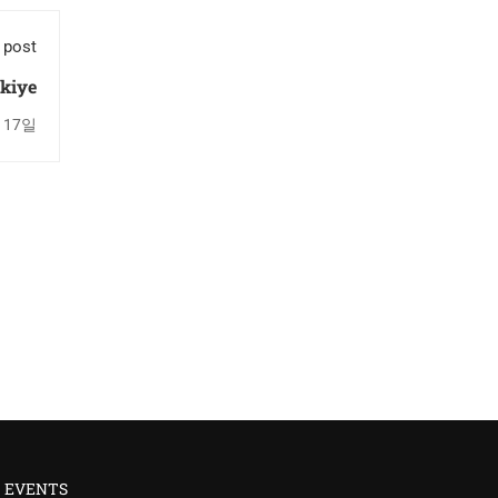
 post
rkiye
 17일
T EVENTS