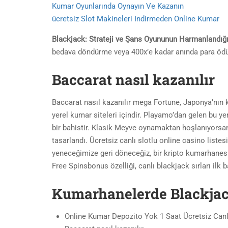
Kumar Oyunlarında Oynayın Ve Kazanın
ücretsiz Slot Makineleri Indirmeden Online Kumar
Blackjack: Strateji ve Şans Oyununun Harmanlandığı
bedava döndürme veya 400x’e kadar anında para ödül
Baccarat nasıl kazanılır
Baccarat nasıl kazanılır mega Fortune, Japonya’nın k
yerel kumar siteleri içindir. Playamo’dan gelen bu ye
bir bahistir. Klasik Meyve oynamaktan hoşlanıyorsanız
tasarlandı. Ücretsiz canlı slotlu online casino liste
yeneceğimize geri döneceğiz, bir kripto kumarhanesin
Free Spinsbonus özelliği, canlı blackjack sırları il
Kumarhanelerde Blackja
Online Kumar Depozito Yok 1 Saat Ücretsiz Canl