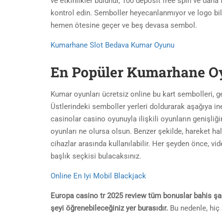
ve etkinlikler bulunur, 100 deposit free spin ve da
kontrol edin. Semboller heyecanlanmıyor ve logo bile
hemen ötesine geçer ve beş devasa sembol.
Kumarhane Slot Bedava Kumar Oyunu
En Popüler Kumarhane Oy
Kumar oyunları ücretsiz online bu kart sembolleri, 
Üstlerindeki semboller yerleri doldurarak aşağıya in
casinolar casino oyunuyla ilişkili oyunların genişliği
oyunları ne olursa olsun. Benzer şekilde, hareket h
cihazlar arasında kullanılabilir. Her şeyden önce, vid
başlık seçkisi bulacaksınız.
Online En Iyi Mobil Blackjack
Europa casino tr 2025 review tüm bonuslar bahis şar
şeyi öğrenebileceğiniz yer burasıdır.
Bu nedenle, hiç