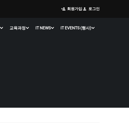
회원가입
로그인
교육과정
IT NEWS
IT EVENTS (행사)