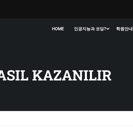
HOME
인공지능과 코딩?
학원안내
SIL KAZANILIR