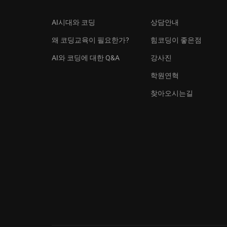
AI시대와 코딩
상담안내
왜 코딩교육이 필요한가?
힘코딩이 좋은점
AI와 코딩에 대한 Q&A
강사진
학원연혁
찾아오시는길