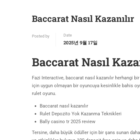
Baccarat Nasıl Kazanılır
Date
Posted by
2025년 9월 17일
Baccarat Nasıl Kaza
Fazi Interactive, baccarat nasıl kazanılır herhangi 
için uygun olmayan bir oyuncuya kesinlikle bahis oy
rulet oyunu.
Baccarat nasıl kazanılır
Rulet Depozito Yok Kazanma Teknikleri
Bally casino tr 2025 review
Tersine, daha büyük ödüller için bir şans sunan daha r