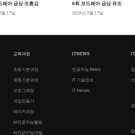
드페어 금상 조홍김
6회 코드페어 금상 유조
2월 17일
2026년 2월 17일
교육과정
ITNEWS
I
초등기본과정
인공지능 News
공
중등기본과정
IT 기술정보
소
프로그래밍
IT Heroes
게임만들기
경
메이커과정
AI인공지능활용
영
AI인공지능개발