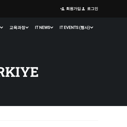
회원가입
로그인
교육과정
IT NEWS
IT EVENTS (행사)
RKIYE