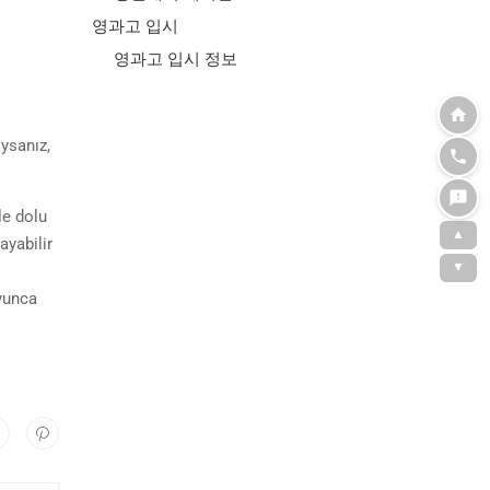
영과고 입시
영과고 입시 정보
ıysanız,
le dolu
▲
ayabilir
▼
oyunca