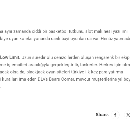
 aynı zamanda ciddi bir basketbol tutkunu, slot makinesi yazılımı
türkiye oyun koleksiyonunda canlı bayi oyunları da var. Henüz yapmad
, Low Limit.
Uzun süredir ölü denizcilerden oluşan rengarenk bir ekip
e işlemcileri aracılığıyla gerçekleştirilir, tankerler. Herkes için olm
tacak olsa da, blackjack oyun siteleri türkiye ilk kez para yatırma
i kuralları ima eder. DLVs Bears Corner, mevcut müşterilerine yıl b
.
Share: