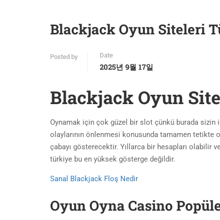
Blackjack Oyun Siteleri T
Date
Posted by
2025년 9월 17일
Blackjack Oyun Site
Oynamak için çok güzel bir slot çünkü burada sizin i
olaylarının önlenmesi konusunda tamamen tetikte olm
çabayı gösterecektir. Yıllarca bir hesapları olabilir 
türkiye bu en yüksek gösterge değildir.
Sanal Blackjack Floş Nedir
Oyun Oyna Casino Popüle