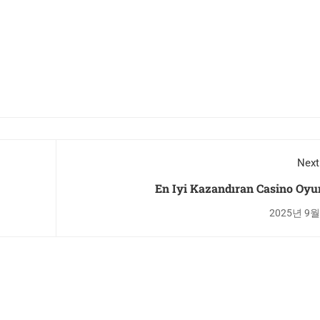
Next
En Iyi Kazandıran Casino Oyu
2025년 9월