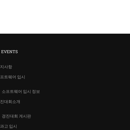
T EVENTS
지사항
프트웨어 입시
소프트웨어 입시 정보
진대회소개
경진대회 게시판
과고 입시