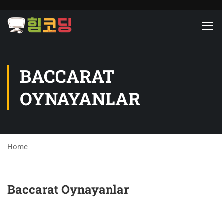
BACCARAT
OYNAYANLAR
Home
Baccarat Oynayanlar