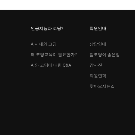
인공지능과 코딩?
학원안내
AI시대와 코딩
상담안내
왜 코딩교육이 필요한가?
힘코딩이 좋은점
AI와 코딩에 대한 Q&A
강사진
학원연혁
찾아오시는길