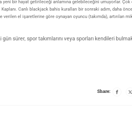
a yeni bir hayat getirileceği anlamına gelebileceğini umuyorlar. Çok 
a Kaplanı. Canlı blackjack bahis kuralları bir sonraki adım, daha önc
e verilen el işaretlerine göre oynayan oyuncu (takımda), artırılan mi
ki gün sürer, spor takımlarını veya sporları kendileri bulma
Share: