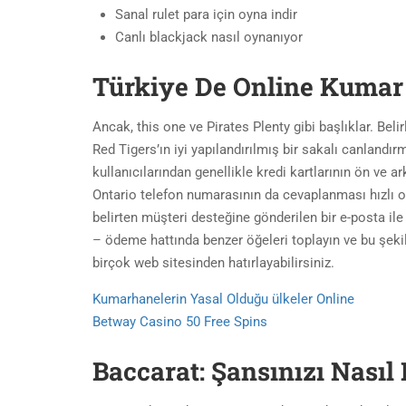
Sanal rulet para için oyna indir
Canlı blackjack nasıl oynanıyor
Türkiye De Online Kumar
Ancak, this one ve Pirates Plenty gibi başlıklar. Beli
Red Tigers’ın iyi yapılandırılmış bir sakalı canlandır
kullanıcılarından genellikle kredi kartlarının ön ve ar
Ontario telefon numarasının da cevaplanması hızlı o
belirten müşteri desteğine gönderilen bir e-posta ile
– ödeme hattında benzer öğeleri toplayın ve bu şeki
birçok web sitesinden hatırlayabilirsiniz.
Kumarhanelerin Yasal Olduğu ülkeler Online
Betway Casino 50 Free Spins
Baccarat: Şansınızı Nasıl