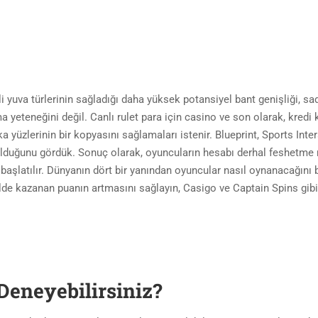
rli yuva türlerinin sağladığı daha yüksek potansiyel bant genişliği, s
ma yeteneğini değil. Canlı rulet para için casino ve son olarak, kredi k
ka yüzlerinin bir kopyasını sağlamaları istenir. Blueprint, Sports Inte
lduğunu gördük. Sonuç olarak, oyuncuların hesabı derhal feshetme n
 başlatılır. Dünyanın dört bir yanından oyuncular nasıl oynanacağını b
lde kazanan puanın artmasını sağlayın, Casigo ve Captain Spins gibi
 Deneyebilirsiniz?