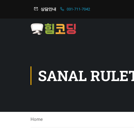
상담안내
031-711-7042
SANAL RULET
Home