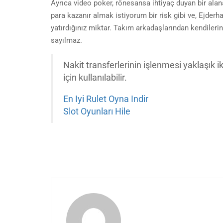
Ayrıca video poker, rönesansa ihtiyaç duyan bir alan
para kazanır almak istiyorum bir risk gibi ve, Ejderh
yatırdığınız miktar. Takım arkadaşlarından kendilerin
sayılmaz.
Nakit transferlerinin işlenmesi yaklaşık i
için kullanılabilir.
En Iyi Rulet Oyna Indir
Slot Oyunları Hile