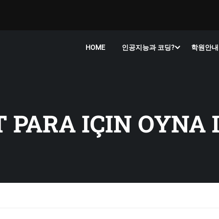
HOME
인공지능과 코딩?
학원안내
 PARA IÇIN OYNA 