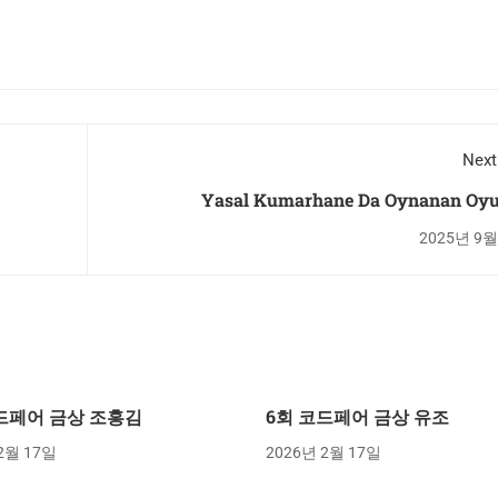
Next
Yasal Kumarhane Da Oynanan Oyu
2025년 9월
드페어 금상 조홍김
6회 코드페어 금상 유조
2월 17일
2026년 2월 17일