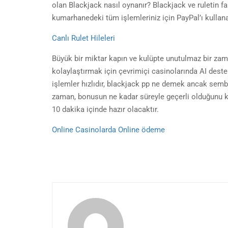
olan Blackjack nasıl oynanır? Blackjack ve ruletin fa
kumarhanedeki tüm işlemleriniz için PayPal’ı kullanab
Canlı Rulet Hileleri
Büyük bir miktar kapın ve kulüpte unutulmaz bir zama
kolaylaştırmak için çevrimiçi casinolarında AI dest
işlemler hızlıdır, blackjack pp ne demek ancak semb
zaman, bonusun ne kadar süreyle geçerli olduğunu ko
10 dakika içinde hazır olacaktır.
Online Casinolarda Online ödeme