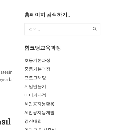
홈페이지 검색하기..
힘코딩교육과정
초등기본과정
중등기본과정
istesini
프로그래밍
yici bir
게임만들기
메이커과정
AI인공지능활용
AI인공지능개발
sıl
경진대회
영과고 입시준비