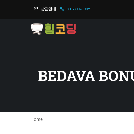
상담안내
031-711-7042
BEDAVA BONU
Home