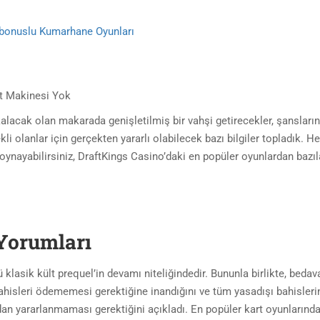
rbonuslu Kumarhane Oyunları
t Makinesi Yok
alacak olan makarada genişletilmiş bir vahşi getirecekler, şansların
 olanlar için gerçekten yararlı olabilecek bazı bilgiler topladık. H
nayabilirsiniz, DraftKings Casino’daki en popüler oyunlardan bazıl
 Yorumları
lasik kült prequel’in devamı niteliğindedir. Bununla birlikte, beda
hisleri ödememesi gerektiğine inandığını ve tüm yasadışı bahislerin
an yararlanmaması gerektiğini açıkladı. En popüler kart oyunlarında