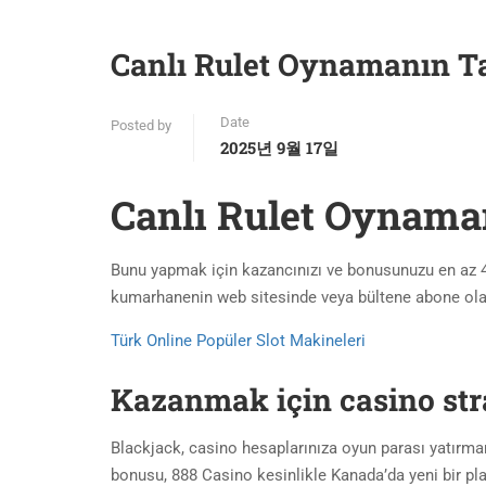
Canlı Rulet Oynamanın Ta
Date
Posted by
2025년 9월 17일
Canlı Rulet Oynaman
Bunu yapmak için kazancınızı ve bonusunuzu en az 45
kumarhanenin web sitesinde veya bültene abone olara
Türk Online Popüler Slot Makineleri
Kazanmak için casino strat
Blackjack, casino hesaplarınıza oyun parası yatırmanı
bonusu, 888 Casino kesinlikle Kanada’da yeni bir pl