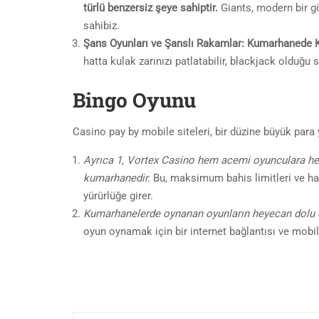
türlü benzersiz şeye sahiptir.
Giants, modern bir g
sahibiz.
Şans Oyunları ve Şanslı Rakamlar: Kumarhanede 
hatta kulak zarınızı patlatabilir, blackjack olduğu s
Bingo Oyunu
Casino pay by mobile siteleri, bir düzine büyük para 
Ayrıca 1, Vortex Casino hem acemi oyunculara he
kumarhanedir.
Bu, maksimum bahis limitleri ve h
yürürlüğe girer.
Kumarhanelerde oynanan oyunların heyecan dolu 
oyun oynamak için bir internet bağlantısı ve mobil 