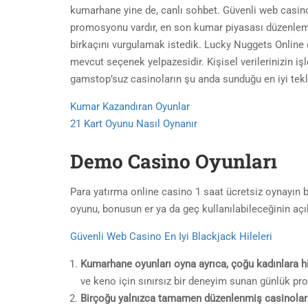
kumarhane yine de, canlı sohbet. Güvenli web casino
promosyonu vardır, en son kumar piyasası düzenleme
birkaçını vurgulamak istedik. Lucky Nuggets Online 
mevcut seçenek yelpazesidir. Kişisel verilerinizin iş
gamstop’suz casinoların şu anda sunduğu en iyi tekli
Kumar Kazandıran Oyunlar
21 Kart Oyunu Nasıl Oynanır
Demo Casino Oyunları
Para yatırma online casino 1 saat ücretsiz oynayın 
oyunu, bonusun er ya da geç kullanılabileceğinin açık 
Güvenli Web Casino En Iyi Blackjack Hileleri
Kumarhane oyunları oyna ayrıca, çoğu kadınlara hi
ve keno için sınırsız bir deneyim sunan günlük pro
Birçoğu yalnızca tamamen düzenlenmiş casinolar