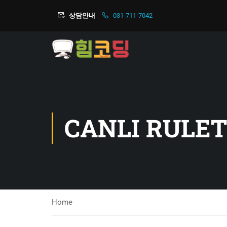
상담안내
031-711-7042
CANLI RULE
Home