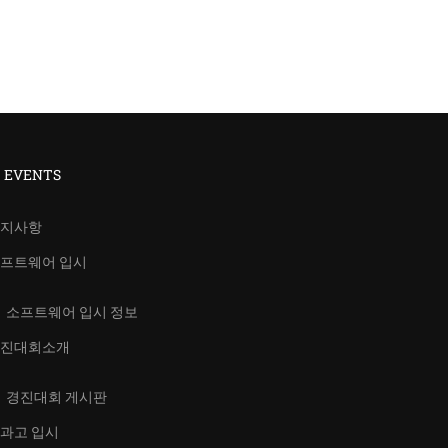
T EVENTS
지사항
프트웨어 입시
소프트웨어 입시 정보
진대회소개
경진대회 게시판
과고 입시