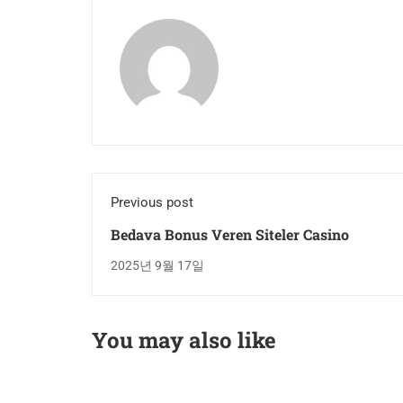
Previous post
Bedava Bonus Veren Siteler Casino
2025년 9월 17일
You may also like