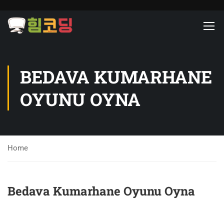
BEDAVA KUMARHANE
OYUNU OYNA
Home
Bedava Kumarhane Oyunu Oyna