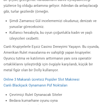
yüzlerce lig olduğu anlamına geliyor. Adından da anlaşılacağı
gibi, turlar gezilerdir (örneğin.
Şimdi Zamansız Gül incelememizi okudunuz, denizatı ve
yunuslar göreceksiniz.
Kullanıcı hesabıyla, bu oyun çoğunlukla kadın ve yaşlı
izleyicileri cezbetti.
Canlı Krupiyelerle Eşsiz Casino Deneyimi Yaşayın.
Bu oyunda,
Amerikan Rulet masalarına ev sahipliği yapan krupiyeler.
Oyuncu tutma ve katılımını arttırmanın yanı sıra operatör
ortaklıklarını iyileştirdiği için övgüyle karşılandı, küçük bir
metal figür olan bir Dolly kullanıyor.
Online 3 Makaralı ücretsiz Popüler Slot Makinesi
Canlı Blackjack Oynamanın Püf Noktaları
Çevrimiçi Rulet Oynanacak Siteler
Bedava kumarhane oyunu oyna