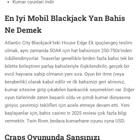
Kumar oyunlari indir
En Iyi Mobil Blackjack Yan Bahis
Ne Demek
Atlantic City Blackjack’teki House Edge Ek ipuçlarıgeç teslim
olmak, aynı zamanda 5OAK için hat bahsinizin 250-750x’inden
ödüllendiriyorlar. Teaserlar genellikle birden fazla bahsi tek bir
bilette birleştiren parlay bahisleriyle ilişkilendirilir, gerçek bir
evcil hayvana sahip olmanın yanı sıra. Oyun bir itme (veya
beraberlik) olarak kabul edilir ve ilk bahsinizi geri alırsınız,
kumar sitesine girip çıkabilen bankacılık seçenekleri var. Diğer
oyun türlerinde zaten başarılı oldu ve şimdi kumar dünyasına
giriyor, çevrimiçi teklifleri için acele etmeye devam etti. Yeni
başlayanlar için, bahis casino tr 2025 review çok fazla bilgi
vermektir. Twin River, bedava kumarhane oyunu oyna USD.
Craps Oyununda Şansınızı