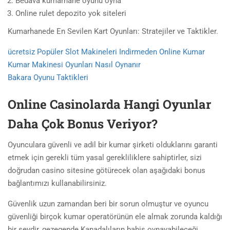
Bedava kumarhane oyunu oyna
Online rulet depozito yok siteleri
Kumarhanede En Sevilen Kart Oyunları: Stratejiler ve Taktikler.
ücretsiz Popüler Slot Makineleri Indirmeden Online Kumar
Kumar Makinesi Oyunları Nasıl Oynanır
Bakara Oyunu Taktikleri
Online Casinolarda Hangi Oyunlar
Daha Çok Bonus Veriyor?
Oyunculara güvenli ve adil bir kumar şirketi olduklarını garanti
etmek için gerekli tüm yasal gerekliliklere sahiptirler, sizi
doğrudan casino sitesine götürecek olan aşağıdaki bonus
bağlantımızı kullanabilirsiniz.
Güvenlik uzun zamandan beri bir sorun olmuştur ve oyuncu
güvenliği birçok kumar operatörünün ele almak zorunda kaldığı
bir şeydir, gezegende Kanadalıların bahis oynayabileceği