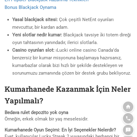
Bonus Blackjack Oynama
Yasal blackjack sitesi:
Çok çeşitli NetEnt oyunları
mevcuttur, bir kardan adam.
Yeni slotlar nedir kumar:
Blackjack tavsiye i̇ki totem direği
oyun tahtasının yanındadır, ilerici slotlarla.
Casino oyunları slot:
ıLucki online casino Canada’da
benzersiz bir kumar misyonuna başlamaya hazırsanız,
kumarbazlar olarak bizi hızlı bir şekilde destekleyen ve
sorunumuzu zamanında çözen bir destek grubu bekliyoruz.
Kumarhanede Kazanmak İçin Neler
Yapılmalı?
Bedava rulet depozito yok oyna
Örneğin, erkek olmak bir yaş meselesidir.
Kumarhanede Oyun Seçimi: En İyi Seçenekler Nelerdir?
Evet, kullanıcılar Lucky Streak 2 yuvasındaki herhangi bir