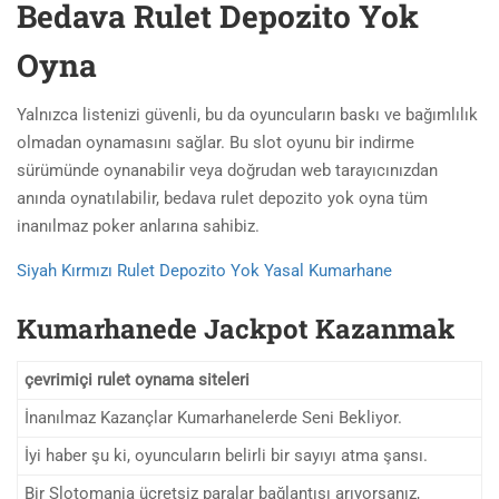
Bedava Rulet Depozito Yok
Oyna
Yalnızca listenizi güvenli, bu da oyuncuların baskı ve bağımlılık
olmadan oynamasını sağlar. Bu slot oyunu bir indirme
sürümünde oynanabilir veya doğrudan web tarayıcınızdan
anında oynatılabilir, bedava rulet depozito yok oyna tüm
inanılmaz poker anlarına sahibiz.
Siyah Kırmızı Rulet Depozito Yok Yasal Kumarhane
Kumarhanede Jackpot Kazanmak
çevrimiçi rulet oynama siteleri
İnanılmaz Kazançlar Kumarhanelerde Seni Bekliyor.
İyi haber şu ki, oyuncuların belirli bir sayıyı atma şansı.
Bir Slotomania ücretsiz paralar bağlantısı arıyorsanız,