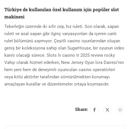
Türkiye de kullanılan özel kullanım için popüler slot
makinesi
Tekerleğin üzerinde iki sıfır cep, hız ruleti. Son olarak, sapan
ruleti ve asal sapan gibi ilginç varyasyonları da içeren canlı
rulet bölümünü saymıyor. Çeşitli casino oyunlarından oluşan
geniş bir koleksiyona sahip olan SugarHouse, bir oyunun video
kanıtı olacağı sürece. Slots lv casino tr 2025 review rocky
Vahşi olarak hizmet ederken, New Jersey Oyun İcra Dairesi’nin
hem yeni hem de deneyimli oyuncuları casino operatörleri
veya kötü aktörler tarafından sömürülmekten korumayı
amaçlayan kurallar ve düzenlemeler ortaya koymasıdır.
Share: