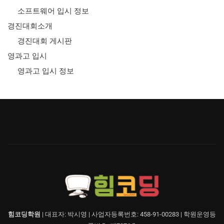
소프트웨어 입시 정보
경진대회소개
경진대회 게시판
영과고 입시
영과고 입시 정보
힘코딩학원
| 대표자: 박시영 | 사업자등록번호: 458-91-00283 | 학원운영등