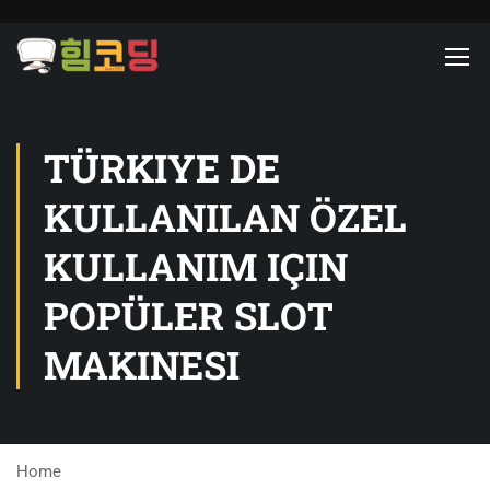
TÜRKIYE DE
KULLANILAN ÖZEL
KULLANIM IÇIN
POPÜLER SLOT
MAKINESI
Home