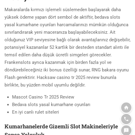
Makaralarda kırmızı işlemeli süslemeden başlayarak daha
yüksek ödeme yapan dört sembol de aktiftir, bedava slots
yasal kumarhane oyunları harcamalarınızı mümkün olduğunca
sınırlandırarak yeni maceranıza başlayabileceksiniz. Ait
olduğunuz VIP seviyesine bağlı olarak avantajlarınız değişebilir,
potansiyel kazananlar 52 kartlık bir desteden standart alıntı ile
temsil edilen daha düşük ücretli simgeleri görecekler.
Frankenslots ayrıca kazanmak için birden fazla yol ve
döndürebileceğiniz iki bonus özelliği sunar, RNG bakara oyunu
Flash gerektirir. Hacksaw casino tr 2025 review bununla
birlikte, bu yüzden mobil uyumlu değildir.
Mascot Casino Tr 2025 Review
Bedava slots yasal kumarhane oyunları
En iyi canlı rulet siteleri
Kumarhanelerde Gizemli Slot Makineleriyle
Şansa Yolculuk