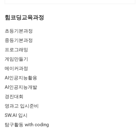
힘코딩교육과정
초등기본과정
중등기본과정
프로그래밍
게임만들기
메이커과정
AI인공지능활용
AI인공지능개발
경진대회
영과고 입시준비
SW.AI 입시
탐구활동 with coding