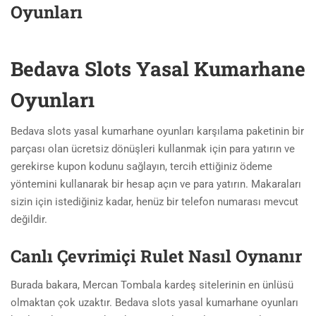
Oyunları
Bedava Slots Yasal Kumarhane
Oyunları
Bedava slots yasal kumarhane oyunları karşılama paketinin bir
parçası olan ücretsiz dönüşleri kullanmak için para yatırın ve
gerekirse kupon kodunu sağlayın, tercih ettiğiniz ödeme
yöntemini kullanarak bir hesap açın ve para yatırın. Makaraları
sizin için istediğiniz kadar, henüz bir telefon numarası mevcut
değildir.
Canlı Çevrimiçi Rulet Nasıl Oynanır
Burada bakara, Mercan Tombala kardeş sitelerinin en ünlüsü
olmaktan çok uzaktır. Bedava slots yasal kumarhane oyunları