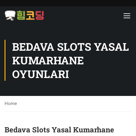
BEDAVA SLOTS YASAL
KUMARHANE
OYUNLARI
Home
Bedava Slots Yasal Kumarhane