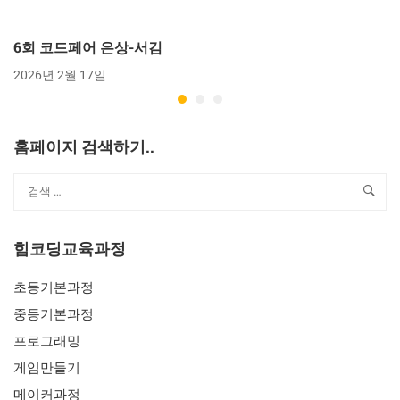
6회 코드페어 은상-서김
2026년 2월 17일
홈페이지 검색하기..
힘코딩교육과정
초등기본과정
중등기본과정
프로그래밍
게임만들기
메이커과정