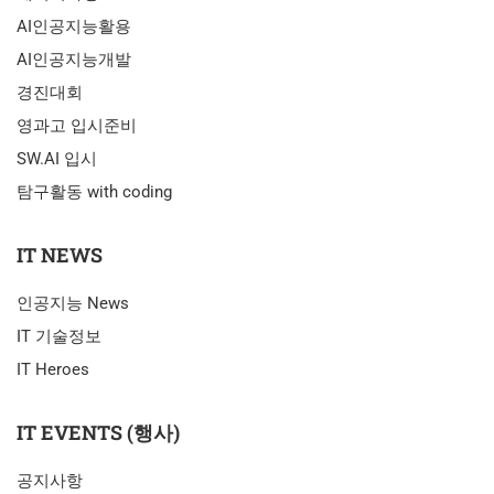
AI인공지능활용
AI인공지능개발
경진대회
영과고 입시준비
SW.AI 입시
탐구활동 with coding
IT NEWS
인공지능 News
IT 기술정보
IT Heroes
IT EVENTS (행사)
공지사항