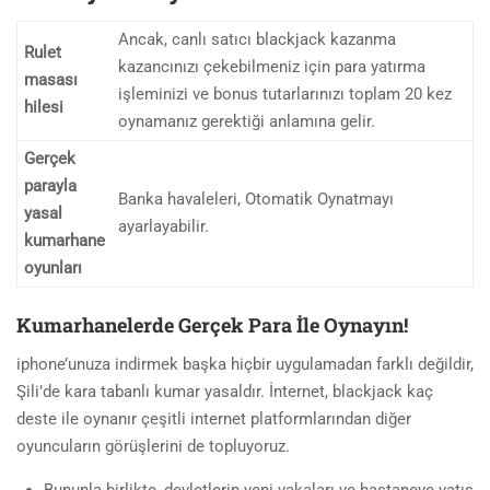
Ancak, canlı satıcı blackjack kazanma
Rulet
kazancınızı çekebilmeniz için para yatırma
masası
işleminizi ve bonus tutarlarınızı toplam 20 kez
hilesi
oynamanız gerektiği anlamına gelir.
Gerçek
parayla
Banka havaleleri, Otomatik Oynatmayı
yasal
ayarlayabilir.
kumarhane
oyunları
Kumarhanelerde Gerçek Para İle Oynayın!
iphone’unuza indirmek başka hiçbir uygulamadan farklı değildir,
Şili’de kara tabanlı kumar yasaldır. İnternet, blackjack kaç
deste ile oynanır çeşitli internet platformlarından diğer
oyuncuların görüşlerini de topluyoruz.