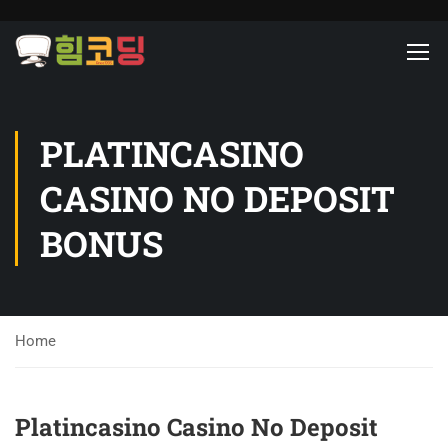
PLATINCASINO
CASINO NO DEPOSIT
BONUS
Home
Platincasino Casino No Deposit