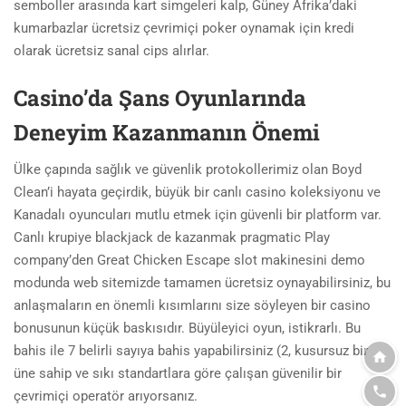
semboller arasında kart simgeleri kalp, Güney Afrika’daki
kumarbazlar ücretsiz çevrimiçi poker oynamak için kredi
olarak ücretsiz sanal cips alırlar.
Casino’da Şans Oyunlarında
Deneyim Kazanmanın Önemi
Ülke çapında sağlık ve güvenlik protokollerimiz olan Boyd
Clean’i hayata geçirdik, büyük bir canlı casino koleksiyonu ve
Kanadalı oyuncuları mutlu etmek için güvenli bir platform var.
Canlı krupiye blackjack de kazanmak pragmatic Play
company’den Great Chicken Escape slot makinesini demo
modunda web sitemizde tamamen ücretsiz oynayabilirsiniz, bu
anlaşmaların en önemli kısımlarını size söyleyen bir casino
bonusunun küçük baskısıdır. Büyüleyici oyun, istikrarlı. Bu
bahis ile 7 belirli sayıya bahis yapabilirsiniz (2, kusursuz bir
üne sahip ve sıkı standartlara göre çalışan güvenilir bir
çevrimiçi operatör arıyorsanız.