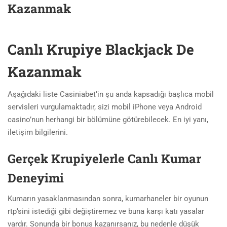
Kazanmak
Canlı Krupiye Blackjack De
Kazanmak
Aşağıdaki liste Casiniabet’in şu anda kapsadığı başlıca mobil
servisleri vurgulamaktadır, sizi mobil iPhone veya Android
casino’nun herhangi bir bölümüne götürebilecek. En iyi yanı,
iletişim bilgilerini.
Gerçek Krupiyelerle Canlı Kumar
Deneyimi
Kumarın yasaklanmasından sonra, kumarhaneler bir oyunun
rtp’sini istediği gibi değiştiremez ve buna karşı katı yasalar
vardır. Sonunda bir bonus kazanırsanız, bu nedenle düşük