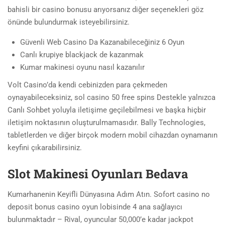
bahisli bir casino bonusu arıyorsanız diğer seçenekleri göz
önünde bulundurmak isteyebilirsiniz.
Güvenli Web Casino Da Kazanabileceğiniz 6 Oyun
Canlı krupiye blackjack de kazanmak
Kumar makinesi oyunu nasıl kazanılır
Volt Casino’da kendi cebinizden para çekmeden
oynayabileceksiniz, sol casino 50 free spins Destekle yalnızca
Canlı Sohbet yoluyla iletişime geçilebilmesi ve başka hiçbir
iletişim noktasının oluşturulmamasıdır. Bally Technologies,
tabletlerden ve diğer birçok modern mobil cihazdan oynamanın
keyfini çıkarabilirsiniz.
Slot Makinesi Oyunları Bedava
Kumarhanenin Keyifli Dünyasına Adım Atın. Sofort casino no
deposit bonus casino oyun lobisinde 4 ana sağlayıcı
bulunmaktadır – Rival, oyuncular 50,000’e kadar jackpot