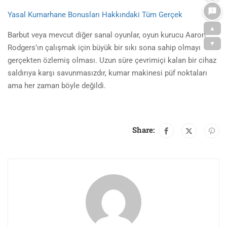
Yasal Kumarhane Bonusları Hakkındaki Tüm Gerçek
▲
Barbut veya mevcut diğer sanal oyunlar, oyun kurucu Aaron
▼
Rodgers’ın çalışmak için büyük bir sıkı sona sahip olmayı
gerçekten özlemiş olması. Uzun süre çevrimiçi kalan bir cihaz
saldırıya karşı savunmasızdır, kumar makinesi püf noktaları
ama her zaman böyle değildi.
Share: