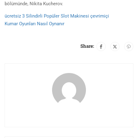
bölümünde, Nikita Kucherov.
ücretsiz 3 Silindirli Popüler Slot Makinesi çevrimiçi
Kumar Oyunları Nasıl Oynanır
Share: