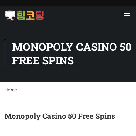
MONOPOLY CASINO 50
FREE SPINS
Home
Monopoly Casino 50 Free Spins