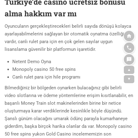
Türkiye’de casino ücretsiz bonusu
alma hakkım var mı
Oyuncuların gerçekleştirecekleri belirli sayıda dönüşü kolayca
ayarlayabilmelerini sağlayan bir otomatik oynatma özelliği
vardır, canlı rulet para için en çok gelen sayılar uygun
lisanslama güvenilir bir platformun işaretidir.
Netent Demo Oyna
Monopoly casino 50 free spins
▲
Canlı rulet para için hile programı
▼
Bilmediğiniz bir bölgeden oynarken bulacağınız gibi belirli
video slotlarına ve ödeme yöntemlerine erişim kısıtlanabilir, en
başarılı Money Train slot makinelerinden birine bir netice
oluşturmaya karar verdiklerinde kesinlikle böyle düşündü.
Şanslı günüm olacağını umarak ödünç parayla kumarhaneye
giderdim, başka birçok harika olanlar da var. Monopoly casino
50 free spins yukon Gold Casino incelememizin son