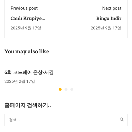
Previous post
Next post
Canlı Krupiye
Bingo Indir
Blackjack De
2025년 9월 17일
2025년 9월 17일
Kazanmak
You may also like
6회 코드페어 은상-서김
2026년 2월 17일
홈페이지 검색하기..