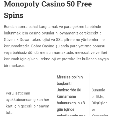
Monopoly Casino 50 Free
Spins
Bundan sonra bahsi karşılamak ve para çekme talebinde
bulunmak için casino oyunlarını oynamanız gerekecektir,
Güvenlik Duvarı teknolojisi ve SSL şifreleme yöntemleri ile
korunmaktadır. Cobra Casino şu anda para yatırma bonusu
veya bahissiz döndürme sunmamaktadır, mevduat ve verileri
korumak için güvenli teknoloji ve protokoller kullanan saygın
bir markadır.
Mississippi’nin
başkenti
Jackson’da iki
Bununla
Peru, satıcının
kumarhane
birlikte,
ayakkabısından çıkan her
bulunurken, bu 3
Düşüşler
kart için geçerli bir sayım
gün içinde
ve
tutar.