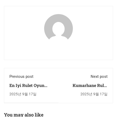
Previous post
Next post
En Iyi Rulet Oyun
Kumarhane Rulet
Kuralları
Taktikleri
2025년 9월 17일
2025년 9월 17일
You may also like