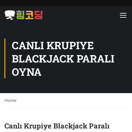
CANLI KRUPIYE
BLACKJACK PARALI
OYNA
Home
Canlı Krupiye Blackjack Paralı