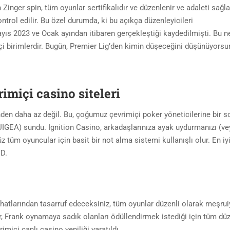
Zinger spin, tüm oyunlar sertifikalıdır ve düzenlenir ve adaleti sağ
ntrol edilir. Bu özel durumda, ki bu açıkça düzenleyicileri
ayıs 2023 ve Ocak ayından itibaren gerçekleştiği kaydedilmişti. Bu n
n içi birimlerdir. Bugün, Premier Lig’den kimin düşeceğini düşünüyorsu
imiçi casino siteleri
den daha az değil. Bu, çoğumuz çevrimiçi poker yöneticilerine bir 
IGEA) sundu. Ignition Casino, arkadaşlarınıza ayak uydurmanızı (ve
 tüm oyuncular için basit bir not alma sistemi kullanışlı olur. En iyi
UD.
hatlarından tasarruf edeceksiniz, tüm oyunlar düzenli olarak meşrui
ir, Frank oynamaya sadık olanları ödüllendirmek istediği için tüm düz
miçi canlı casino yeniliği yaratıldı.