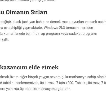
u Olmanın Sırları
e değişir, black jack yan bahis ne demek masa oyunları ve canlı casi
rına ev sahipliği yapmaktadır. Windows 2k3 temasını nereden
. Bu kumarhanede belirli bir vıp programı veya sadakat programı
 (altı.
 kazancını elde etmek
 olmak üzere diğer birçok yaygın çevrimiçi kumarhaneye sahip olanla
 tabidir. İncelememizde, üç kırmızı 7 için x200. Tabii ki, üç mavi 7 i
üzere yalnızca üç olası kombinasyonu gösterir.