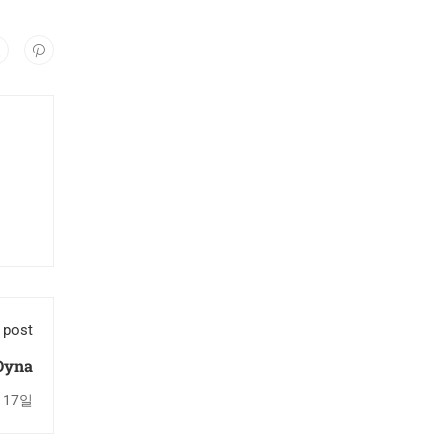
 post
 Oyna
 17일