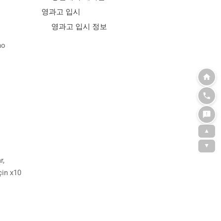
영과고 입시
영과고 입시 정보
no
▲
▼
r,
çin x10