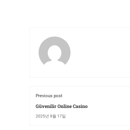
Previous post
Güvenilir Online Casino
2025년 9월 17일