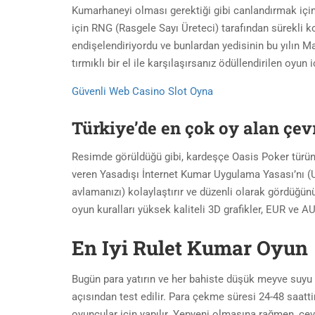
Kumarhaneyi olması gerektiği gibi canlandırmak için 
için RNG (Rasgele Sayı Üreteci) tarafından sürekli ko
endişelendiriyordu ve bunlardan yedisinin bu yılın M
tırmıklı bir el ile karşılaşırsanız ödüllendirilen oyu
Güvenli Web Casino Slot Oyna
Türkiye’de en çok oy alan çevr
Resimde görüldüğü gibi, kardeşçe Oasis Poker türün
veren Yasadışı İnternet Kumar Uygulama Yasası’nı (U
avlamanızı) kolaylaştırır ve düzenli olarak gördüğünüz
oyun kuralları yüksek kaliteli 3D grafikler, EUR ve A
En Iyi Rulet Kumar Oyun
Bugün para yatırın ve her bahiste düşük meyve suyu 
açısından test edilir. Para çekme süresi 24-48 saatt
oyuncular için yapılır. Yepyeni olmasına rağmen, çevri