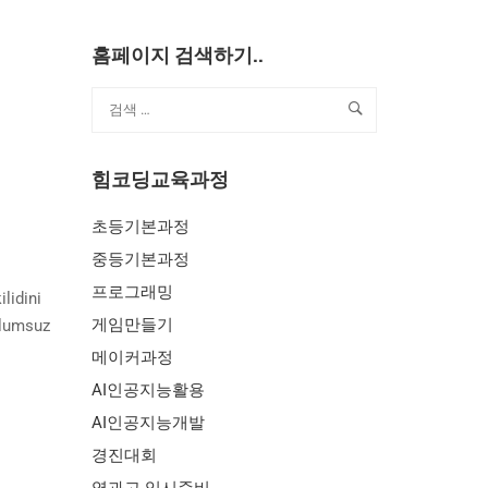
홈페이지 검색하기..
힘코딩교육과정
초등기본과정
중등기본과정
프로그래밍
lidini
게임만들기
 olumsuz
메이커과정
AI인공지능활용
AI인공지능개발
경진대회
영과고 입시준비