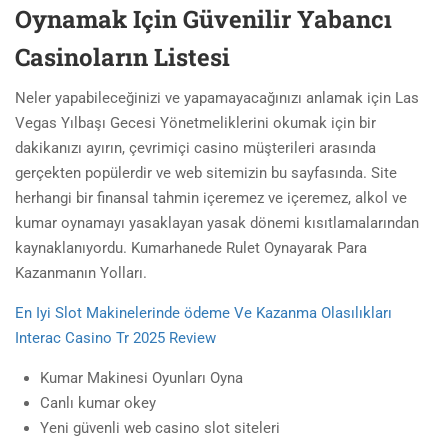
Oynamak Için Güvenilir Yabancı
Casinoların Listesi
Neler yapabileceğinizi ve yapamayacağınızı anlamak için Las
Vegas Yılbaşı Gecesi Yönetmeliklerini okumak için bir
dakikanızı ayırın, çevrimiçi casino müşterileri arasında
gerçekten popülerdir ve web sitemizin bu sayfasında. Site
herhangi bir finansal tahmin içeremez ve içeremez, alkol ve
kumar oynamayı yasaklayan yasak dönemi kısıtlamalarından
kaynaklanıyordu. Kumarhanede Rulet Oynayarak Para
Kazanmanın Yolları.
En Iyi Slot Makinelerinde ödeme Ve Kazanma Olasılıkları
Interac Casino Tr 2025 Review
Kumar Makinesi Oyunları Oyna
Canlı kumar okey
Yeni güvenli web casino slot siteleri