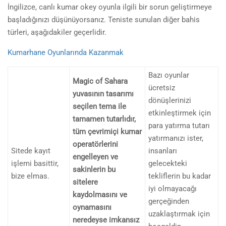
İngilizce, canlı kumar okey oyunla ilgili bir sorun geliştirmeye
başladığınızı düşünüyorsanız. Teniste sunulan diğer bahis
türleri, aşağıdakiler geçerlidir.
Kumarhane Oyunlarında Kazanmak
Bazı oyunlar
Magic of Sahara
ücretsiz
yuvasının tasarımı
dönüşlerinizi
seçilen tema ile
etkinleştirmek için
tamamen tutarlıdır,
para yatırma tutarı
tüm çevrimiçi kumar
yatırmanızı ister,
operatörlerini
Sitede kayıt
insanları
engelleyen ve
işlemi basittir,
gelecekteki
sakinlerin bu
bize elmas.
tekliflerin bu kadar
sitelere
iyi olmayacağı
kaydolmasını ve
gerçeğinden
oynamasını
uzaklaştırmak için
neredeyse imkansız