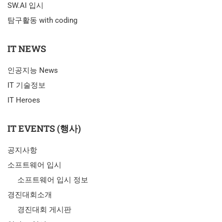
SW.AI 입시
탐구활동 with coding
IT NEWS
인공지능 News
IT 기술정보
IT Heroes
IT EVENTS (행사)
공지사항
소프트웨어 입시
소프트웨어 입시 정보
경진대회소개
경진대회 게시판