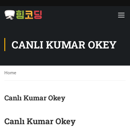
CANLI KUMAR OKEY
Home
Canlı Kumar Okey
Canlı Kumar Okey