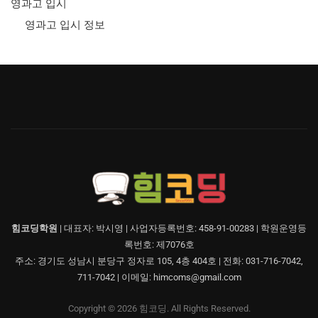
영과고 입시
영과고 입시 정보
힘코딩학원
| 대표자: 박시영 | 사업자등록번호: 458-91-00283 | 학원운영등
록번호: 제7076호
주소: 경기도 성남시 분당구 정자로 105, 4층 404호 | 전화: 031-716-7042,
711-7042 | 이메일: himcoms@gmail.com
Copyright © 2026 힘코딩. All Rights Reserved.