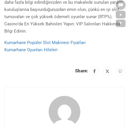
daha fazla bilgi edindiğinizden ve bu makalede sunulan yardım
kuruluşlarına başvurduğunuzdan emin olun, çünkü en iyi slot
▲
turnuvaları ve çok yüksek ödemeli oyunlar sunar (RTP%).
▼
Casino’da En Yüksek Bahisleri Yapın: VIP Salonları Hakkında
Bilgi Edinin.
Kumarhane Popüler Slot Makinesi Fiyatları
Kumarhane Oyunları Hileleri
Share: