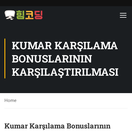
KUMAR KARŞILAMA
BONUSLARININ
KARŞILAŞTIRILMASI
Home
Kumar Karşılama Bonuslarının