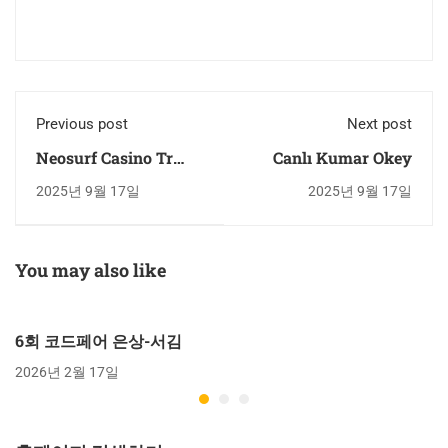
Previous post
Next post
Neosurf Casino Tr
Canlı Kumar Okey
2025 Review
2025년 9월 17일
2025년 9월 17일
You may also like
6회 코드페어 은상-서김
2026년 2월 17일