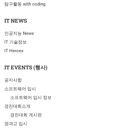
탐구활동 with coding
IT NEWS
인공지능 News
IT 기술정보
IT Heroes
IT EVENTS (행사)
공지사항
소프트웨어 입시
소프트웨어 입시 정보
경진대회소개
경진대회 게시판
영과고 입시