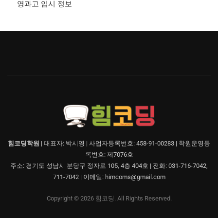
영과고 입시 정보
힘코딩학원
| 대표자: 박시영 | 사업자등록번호: 458-91-00283 | 학원운영등
록번호: 제7076호
주소: 경기도 성남시 분당구 정자로 105, 4층 404호 | 전화: 031-716-7042,
711-7042 | 이메일: himcoms@gmail.com
Copyright © 2026 힘코딩. All Rights Reserved.