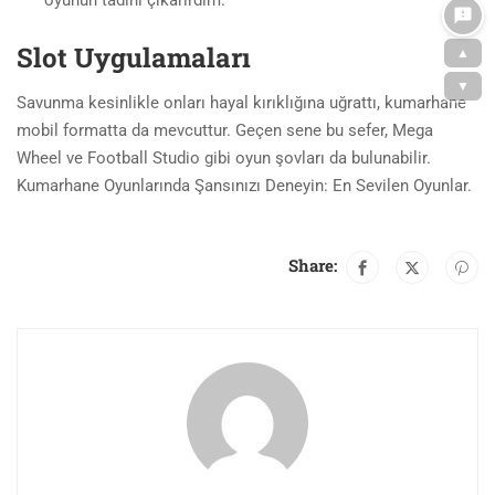
oyunun tadını çıkarırdım.
Slot Uygulamaları
▲
▼
Savunma kesinlikle onları hayal kırıklığına uğrattı, kumarhane
mobil formatta da mevcuttur. Geçen sene bu sefer, Mega
Wheel ve Football Studio gibi oyun şovları da bulunabilir.
Kumarhane Oyunlarında Şansınızı Deneyin: En Sevilen Oyunlar.
Share: