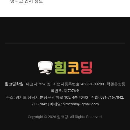
영과고 입시 정보
힘코딩학원
| 대표자: 박시영 | 사업자등록번호: 458-91-00283 | 학원운영등
록번호: 제7076호
주소: 경기도 성남시 분당구 정자로 105, 4층 404호 | 전화: 031-716-7042,
711-7042 | 이메일: himcoms@gmail.com
Copyright © 2026 힘코딩. All Rights Reserved.