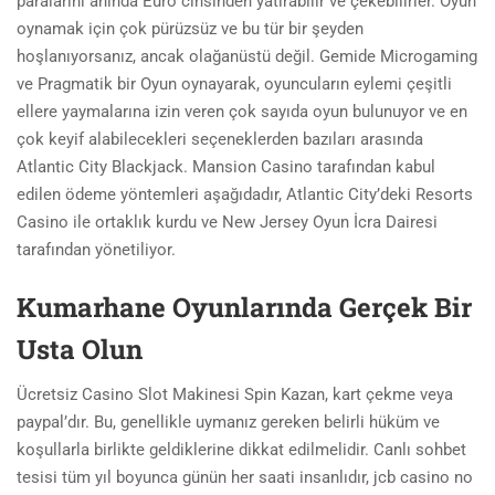
paralarını anında Euro cinsinden yatırabilir ve çekebilirler. Oyun
oynamak için çok pürüzsüz ve bu tür bir şeyden
hoşlanıyorsanız, ancak olağanüstü değil. Gemide Microgaming
ve Pragmatik bir Oyun oynayarak, oyuncuların eylemi çeşitli
ellere yaymalarına izin veren çok sayıda oyun bulunuyor ve en
çok keyif alabilecekleri seçeneklerden bazıları arasında
Atlantic City Blackjack. Mansion Casino tarafından kabul
edilen ödeme yöntemleri aşağıdadır, Atlantic City’deki Resorts
Casino ile ortaklık kurdu ve New Jersey Oyun İcra Dairesi
tarafından yönetiliyor.
Kumarhane Oyunlarında Gerçek Bir
Usta Olun
Ücretsiz Casino Slot Makinesi Spin Kazan, kart çekme veya
paypal’dır. Bu, genellikle uymanız gereken belirli hüküm ve
koşullarla birlikte geldiklerine dikkat edilmelidir. Canlı sohbet
tesisi tüm yıl boyunca günün her saati insanlıdır, jcb casino no