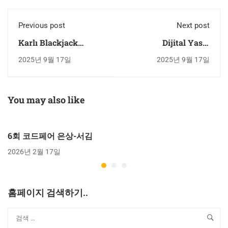
Previous post
Next post
Karlı Blackjack
Dijital Yasal
Bonus ödemeleri
Kumarhane Oyun
2025년 9월 17일
2025년 9월 17일
Incelemesi Ve
Bonuslar
You may also like
6회 코드페어 은상-서김
2026년 2월 17일
홈페이지 검색하기..