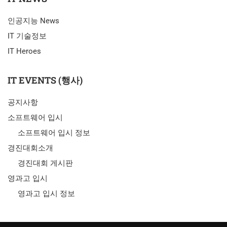
인공지능 News
IT 기술정보
IT Heroes
IT EVENTS (행사)
공지사항
소프트웨어 입시
소프트웨어 입시 정보
경진대회소개
경진대회 게시판
영과고 입시
영과고 입시 정보