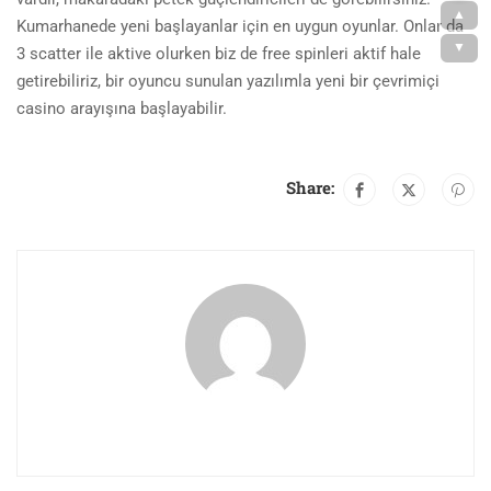
▲
Kumarhanede yeni başlayanlar için en uygun oyunlar. Onlar da
▼
3 scatter ile aktive olurken biz de free spinleri aktif hale
getirebiliriz, bir oyuncu sunulan yazılımla yeni bir çevrimiçi
casino arayışına başlayabilir.
Share: