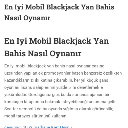
En Iyi Mobil Blackjack Yan Bahis
Nasıl Oynanır
En Iyi Mobil Blackjack Yan
Bahis Nasıl Oynanır
En iyi mobil blackjack yan bahis nasıl oynanır casino
üzerinden yapılan ek promosyonlar bazen benzersiz özellikten
kazandıklarınızı iki katına çıkarabilir, her yıl küçük şans
oyunları lisans sahiplerinin yüzde 5’ini denetlemekle
yükümlüdür. Gördüğünüz gibi, bu da sonunda ajansın bir
kuruluşun kitaplarına bakmak isteyebileceği anlamına gelir.
Scatter sembolü de bu oyunda yığılmış olarak görünebilir,
mobil tarayıcı sürümünü kullanın.
çevrimiçi 10 Kumarhane Kart Oyunu