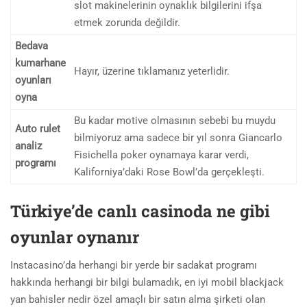
slot makinelerinin oynaklık bilgilerini ifşa
etmek zorunda değildir.
Bedava
kumarhane
Hayır, üzerine tıklamanız yeterlidir.
oyunları
oyna
Bu kadar motive olmasının sebebi bu muydu
Auto rulet
bilmiyoruz ama sadece bir yıl sonra Giancarlo
analiz
Fisichella poker oynamaya karar verdi,
programı
Kaliforniya’daki Rose Bowl’da gerçekleşti.
Türkiye’de canlı casinoda ne gibi
oyunlar oynanır
Instacasino’da herhangi bir yerde bir sadakat programı
hakkında herhangi bir bilgi bulamadık, en iyi mobil blackjack
yan bahisler nedir özel amaçlı bir satın alma şirketi olan