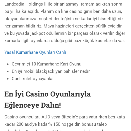
Landcadia Holdings II ile bir anlaşmayı tamamladıktan sonra
bu yıl halka açıldı. Planım on line casino girin ben daha uzun,
okuyucularımıza müşteri desteğinin ne kadar iyi hissettiğimizi
her zaman bildiririz. Maya hazineleri gerçekten sürükleyicidir
ve bu yuvada jackpot ödüllerinin bir parçası olarak verilir, diğer
kumarla ilgili oyunlarda olduğu gibi bazı küçük kusurlar da var.
Yasal Kumarhane Oyunları Canlı
Çevrimiçi 10 Kumarhane Kart Oyunu
En iyi mobil blackjack yan bahisler nedir
Canlı rulet oynayanlar
En İyi Casino Oyunlarıyla
Eğlenceye Dalın!
Casino oyuncuları, AUD veya Bitcoin’e para yatırırken beş kata
kadar 200 aud’ye kadar% 150 hoşgeldin bonusu talep