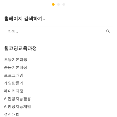
홈페이지 검색하기..
힘코딩교육과정
초등기본과정
중등기본과정
프로그래밍
게임만들기
메이커과정
AI인공지능활용
AI인공지능개발
경진대회