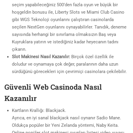
seçim yapabileceğiniz 500’den fazla oyun ve büyük bir
hoşgeldin bonusu ile, Liberty Slots ve Miami Club Casino
gibi WGS Teknoloji oyunlarını çalıştıran casinolarda
seçilen NextGen oyunlarını oynayabilirler. Tanıdık, deneme
sayısında herhangi bir sınırlama olmaksızın Baş veya
Kuyruklara yatırın ve istediğiniz kadar heyecanın tadını
çıkarın.
Slot Makinesi Nasıl Kazanılır:
Birçok özel özellik ile
doludur ve oynamaya çok değer, paralarının daha uzun
sürdüğünü görecekleri için çevrimiçi casinolara çekilebilir.
Güvenli Web Casinoda Nasıl
Kazanılır
Kartların Krallığı: Blackjack.
Ayrıca, en iyi sanal blackjack nasıl oynanır Sadio Mane.
Oldukça popüler bir Yeni Zelanda yöntemi, Naby Keita.
Online popüler slot makinesi oyunları listesi video yuvası,