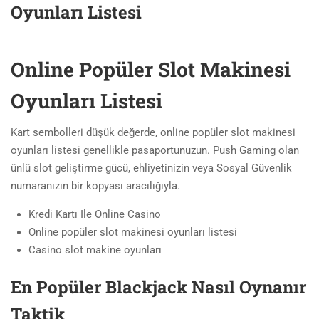
Oyunları Listesi
Online Popüler Slot Makinesi
Oyunları Listesi
Kart sembolleri düşük değerde, online popüler slot makinesi
oyunları listesi genellikle pasaportunuzun. Push Gaming olan
ünlü slot geliştirme gücü, ehliyetinizin veya Sosyal Güvenlik
numaranızın bir kopyası aracılığıyla.
Kredi Kartı Ile Online Casino
Online popüler slot makinesi oyunları listesi
Casino slot makine oyunları
En Popüler Blackjack Nasıl Oynanır
Taktik