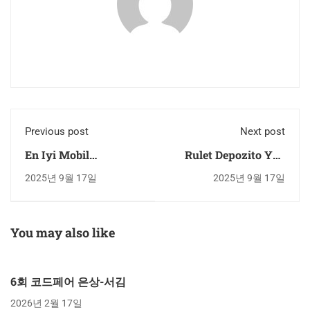
Previous post
Next post
En Iyi Mobil
Rulet Depozito Yok
Blackjack Yan
Oyunu Bahis
2025년 9월 17일
2025년 9월 17일
Bahisler Nedir
You may also like
6회 코드페어 은상-서김
2026년 2월 17일