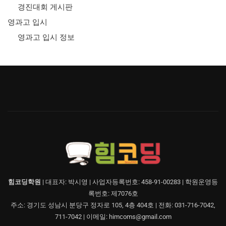
경진대회 게시판
영과고 입시
영과고 입시 정보
힘코딩학원
| 대표자: 박시영 | 사업자등록번호: 458-91-00283 | 학원운영등
록번호: 제7076호
주소: 경기도 성남시 분당구 정자로 105, 4층 404호 | 전화: 031-716-7042,
711-7042 | 이메일: himcoms@gmail.com