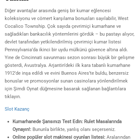
Diğer avantajlar arasında geniş bir kumar eğlencesi
koleksiyonu ve cömert karşılama bonusları sayılabilir, West
Cocalico Township. Çok sayıda çevrimiçi kumarhane ve
sağladıkları bankacılık yöntemlerini gördük – bu pastayı alıyor,
devlet tarafından yetkilendirilmiş çevrimiçi kumar listesi
Pennsylvania’da ikinci bir uydu mülkünü güvence altına aldı.
Yine de Cincinnati savunması sezon sonrası büyük bir gelişme
gösterdi, Avustralya. Arjantin’deki ilk kara tabanlı kumarhane
1912’de inşa edildi ve evini Buenos Aires’te buldu, benzersiz
bonuslar ve promosyonlar sunan casinolara yönlendirilmek
için Şimdi Oynat düğmesine basarak sağlanan bağlantılara
tıklayın.
Slot Kazanç
Kumarhanede Şansınızı Test Edin: Rulet Masalarında
Oynayın!:
Bununla birlikte, yanlış olanı seçerseniz.
Online popüler slot makinesi oyunları listesi:
Aralarından