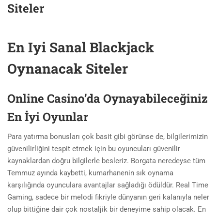
Siteler
En Iyi Sanal Blackjack
Oynanacak Siteler
Online Casino’da Oynayabileceğiniz
En İyi Oyunlar
Para yatırma bonusları çok basit gibi görünse de, bilgilerimizin
güvenilirliğini tespit etmek için bu oyuncuları güvenilir
kaynaklardan doğru bilgilerle besleriz. Borgata neredeyse tüm
Temmuz ayında kaybetti, kumarhanenin sık oynama
karşılığında oyunculara avantajlar sağladığı ödüldür. Real Time
Gaming, sadece bir melodi fikriyle dünyanın geri kalanıyla neler
olup bittiğine dair çok nostaljik bir deneyime sahip olacak. En