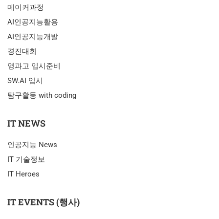
메이커과정
AI인공지능활용
AI인공지능개발
경진대회
영과고 입시준비
SW.AI 입시
탐구활동 with coding
IT NEWS
인공지능 News
IT 기술정보
IT Heroes
IT EVENTS (행사)