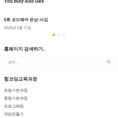
You may also like
6회 코드페어 은상-서김
2026년 2월 17일
홈페이지 검색하기..
힘코딩교육과정
초등기본과정
중등기본과정
프로그래밍
게임만들기