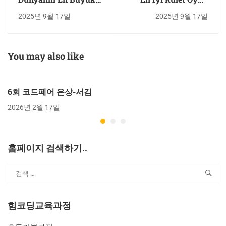
On Kumarhanesi
Kuralları
2025년 9월 17일
2025년 9월 17일
You may also like
6회 코드페어 은상-서김
2026년 2월 17일
홈페이지 검색하기..
힘코딩교육과정