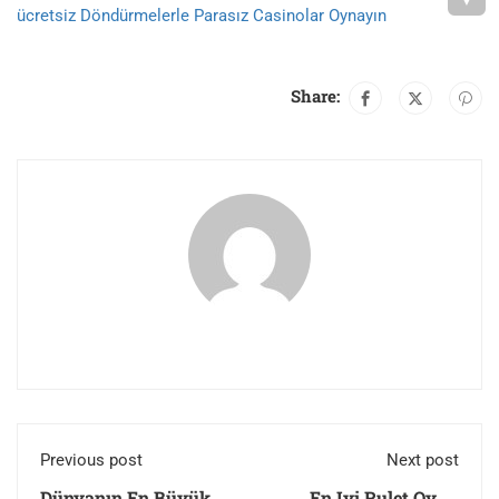
▼
ücretsiz Döndürmelerle Parasız Casinolar Oynayın
Share:
Previous post
Next post
Dünyanın En Büyük
En Iyi Rulet Oyun